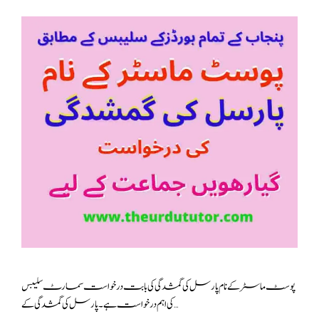
پوسٹ ماسٹر کے نام پارسل کی گمشدگی کی بابت درخواست سمارٹ سلیبس
کی اہم درخواست ہے ۔پارسل کی گمشدگی کے …