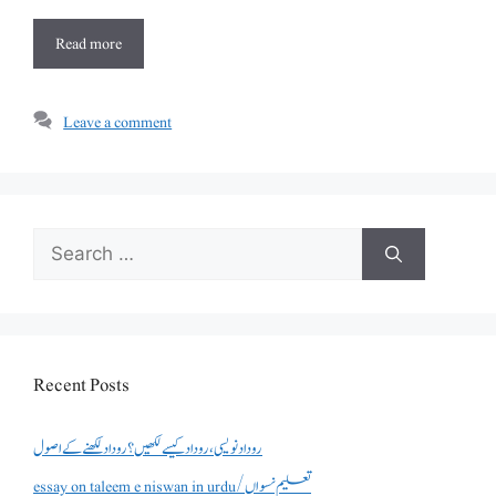
Read more
Leave a comment
Search
for:
Recent Posts
روداد نویسی ،روداد کیسے لکھیں؟ روداد لکھنے کے اصول
essay on taleem e niswan in urdu/تعلیم نسواں