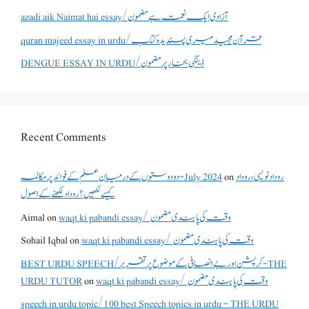
azadi aik Naimat hai essay/آزادی ایک نعمت ہے مضمون
quran majeed essay in urdu/قرآن مجید میری پسندیدہ کتاب
DENGUE ESSAY IN URDU/ڈینگی بخار پر مضمون
Recent Comments
روداد نویسی ،روداد
on
دو دوستوں کے درمیان علم کے فوائد پر مکالمہ - July 2024
کیسے لکھیں؟ روداد لکھنے کے اصول
waqt ki pabandi essay/ وقت کی پابندی مضمون
on
Aimal
waqt ki pabandi essay/ وقت کی پابندی مضمون
on
Sohail Iqbal
BEST URDU SPEECH/کرپشن اور بے انصافی کے موضوع پر تقریر - THE
waqt ki pabandi essay/ وقت کی پابندی مضمون
on
URDU TUTOR
speech in urdu topic/100 best Speech topics in urdu - THE URDU