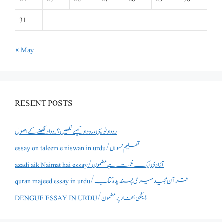
31
« May
RESENT POSTS
روداد نویسی ،روداد کیسے لکھیں؟ روداد لکھنے کے اصول
essay on taleem e niswan in urdu/تعلیم نسواں
azadi aik Naimat hai essay/آزادی ایک نعمت ہے مضمون
quran majeed essay in urdu/قرآن مجید میری پسندیدہ کتاب
DENGUE ESSAY IN URDU/ڈینگی بخار پر مضمون