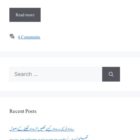
Read more
4 Comments
Search
for:
Recent Posts
روداد نویسی ،روداد کیسے لکھیں؟ روداد لکھنے کے اصول
essay on taleem e niswan in urdu/تعلیم نسواں