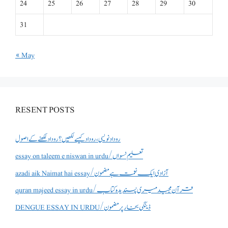
24
25
26
27
28
29
30
31
« May
RESENT POSTS
روداد نویسی ،روداد کیسے لکھیں؟ روداد لکھنے کے اصول
essay on taleem e niswan in urdu/تعلیم نسواں
azadi aik Naimat hai essay/آزادی ایک نعمت ہے مضمون
quran majeed essay in urdu/قرآن مجید میری پسندیدہ کتاب
DENGUE ESSAY IN URDU/ڈینگی بخار پر مضمون