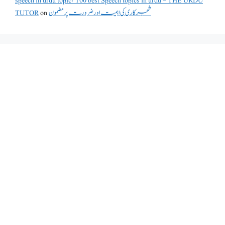
speech in urdu topic/100 best Speech topics in urdu - THE URDU
شجرکاری کی اہمیت اور ضرورت پر مضمون
on
TUTOR