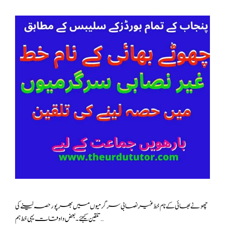
چھوٹے بھائی کے نام خط غیر نصابی سرگرمیوں میں بھرپور حصہ لینے کی
تلقین کیجئے۔بعض و اوقات یہی خط ہم …