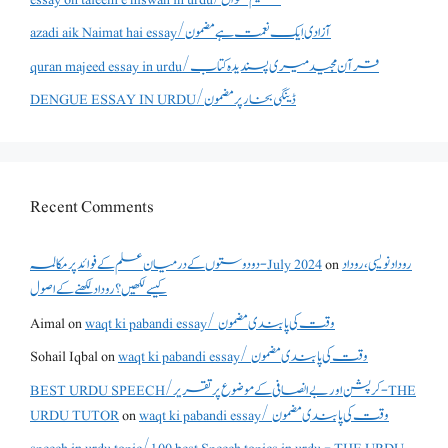
azadi aik Naimat hai essay/آزادی ایک نعمت ہے مضمون
quran majeed essay in urdu/قرآن مجید میری پسندیدہ کتاب
DENGUE ESSAY IN URDU/ڈینگی بخار پر مضمون
Recent Comments
روداد نویسی ،روداد
on
دو دوستوں کے درمیان علم کے فوائد پر مکالمہ - July 2024
کیسے لکھیں؟ روداد لکھنے کے اصول
waqt ki pabandi essay/ وقت کی پابندی مضمون
on
Aimal
waqt ki pabandi essay/ وقت کی پابندی مضمون
on
Sohail Iqbal
BEST URDU SPEECH/کرپشن اور بے انصافی کے موضوع پر تقریر - THE
waqt ki pabandi essay/ وقت کی پابندی مضمون
on
URDU TUTOR