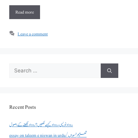
Read more
Leave a comment
Search
for:
Recent Posts
روداد نویسی ،روداد کیسے لکھیں؟ روداد لکھنے کے اصول
essay on taleem e niswan in urdu/تعلیم نسواں