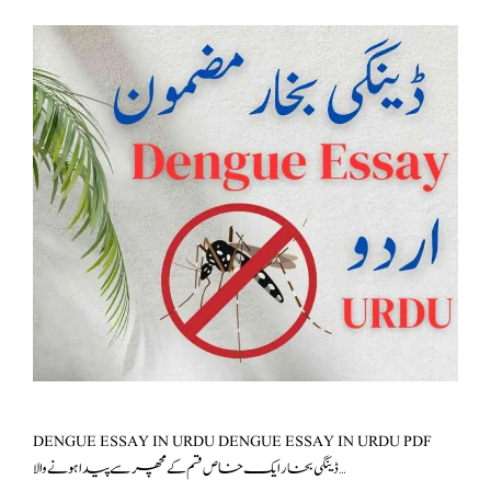
DENGUE ESSAY IN URDU DENGUE ESSAY IN URDU PDF
ڈینگی بخار ایک خاص قسم کے مچھر سے پیدا ہونے والا …