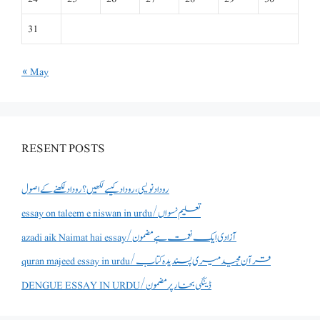
31
« May
RESENT POSTS
روداد نویسی ،روداد کیسے لکھیں؟ روداد لکھنے کے اصول
essay on taleem e niswan in urdu/تعلیم نسواں
azadi aik Naimat hai essay/آزادی ایک نعمت ہے مضمون
quran majeed essay in urdu/قرآن مجید میری پسندیدہ کتاب
DENGUE ESSAY IN URDU/ڈینگی بخار پر مضمون