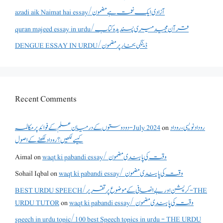
azadi aik Naimat hai essay/آزادی ایک نعمت ہے مضمون
quran majeed essay in urdu/قرآن مجید میری پسندیدہ کتاب
DENGUE ESSAY IN URDU/ڈینگی بخار پر مضمون
Recent Comments
دو دوستوں کے درمیان علم کے فوائد پر مکالمہ - July 2024
on
روداد نویسی ،روداد
کیسے لکھیں؟ روداد لکھنے کے اصول
Aimal
on
waqt ki pabandi essay/ وقت کی پابندی مضمون
Sohail Iqbal
on
waqt ki pabandi essay/ وقت کی پابندی مضمون
BEST URDU SPEECH/کرپشن اور بے انصافی کے موضوع پر تقریر - THE
URDU TUTOR
on
waqt ki pabandi essay/ وقت کی پابندی مضمون
speech in urdu topic/100 best Speech topics in urdu - THE URDU