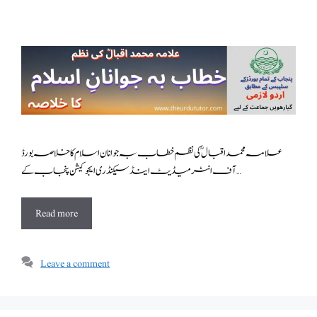
علامہ محمد اقبال ؒ کی نظم خطاب بہ جوانان اسلام کا خلاصہ بورڈ
آف انٹرمیڈیٹ اینڈ سیکنڈری ایجوکیشن پنجاب کے …
Read more
Leave a comment