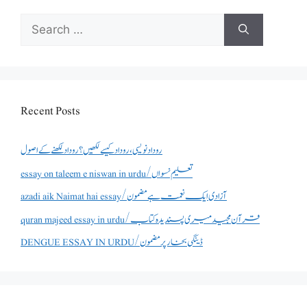
Search
for:
Recent Posts
روداد نویسی ،روداد کیسے لکھیں؟ روداد لکھنے کے اصول
essay on taleem e niswan in urdu/تعلیم نسواں
azadi aik Naimat hai essay/آزادی ایک نعمت ہے مضمون
quran majeed essay in urdu/قرآن مجید میری پسندیدہ کتاب
DENGUE ESSAY IN URDU/ڈینگی بخار پر مضمون