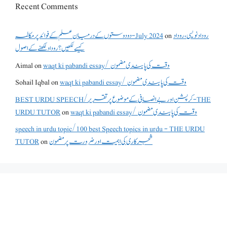
Recent Comments
روداد نویسی ،روداد
on
دو دوستوں کے درمیان علم کے فوائد پر مکالمہ - July 2024
کیسے لکھیں؟ روداد لکھنے کے اصول
waqt ki pabandi essay/ وقت کی پابندی مضمون
on
Aimal
waqt ki pabandi essay/ وقت کی پابندی مضمون
on
Sohail Iqbal
BEST URDU SPEECH/کرپشن اور بے انصافی کے موضوع پر تقریر - THE
waqt ki pabandi essay/ وقت کی پابندی مضمون
on
URDU TUTOR
speech in urdu topic/100 best Speech topics in urdu - THE URDU
شجرکاری کی اہمیت اور ضرورت پر مضمون
on
TUTOR