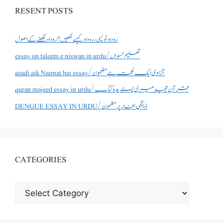
RESENT POSTS
روداد نویسی ،روداد کیسے لکھیں؟ روداد لکھنے کے اصول
essay on taleem e niswan in urdu/تعلیم نسواں
azadi aik Naimat hai essay/آزادی ایک نعمت ہے مضمون
quran majeed essay in urdu/قرآن مجید میری پسندیدہ کتاب
DENGUE ESSAY IN URDU/ڈینگی بخار پر مضمون
CATEGORIES
CATEGORIES