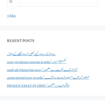
31
« May
RESENT POSTS
روداد نویسی ،روداد کیسے لکھیں؟ روداد لکھنے کے اصول
essay on taleem e niswan in urdu/تعلیم نسواں
azadi aik Naimat hai essay/آزادی ایک نعمت ہے مضمون
quran majeed essay in urdu/قرآن مجید میری پسندیدہ کتاب
DENGUE ESSAY IN URDU/ڈینگی بخار پر مضمون