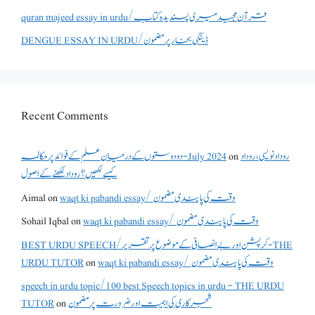
quran majeed essay in urdu/قرآن مجید میری پسندیدہ کتاب
DENGUE ESSAY IN URDU/ڈینگی بخار پر مضمون
Recent Comments
روداد نویسی ،روداد
on
دو دوستوں کے درمیان علم کے فوائد پر مکالمہ - July 2024
کیسے لکھیں؟ روداد لکھنے کے اصول
waqt ki pabandi essay/ وقت کی پابندی مضمون
on
Aimal
waqt ki pabandi essay/ وقت کی پابندی مضمون
on
Sohail Iqbal
BEST URDU SPEECH/کرپشن اور بے انصافی کے موضوع پر تقریر - THE
waqt ki pabandi essay/ وقت کی پابندی مضمون
on
URDU TUTOR
speech in urdu topic/100 best Speech topics in urdu - THE URDU
شجرکاری کی اہمیت اور ضرورت پر مضمون
on
TUTOR