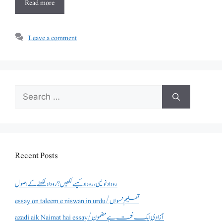
Read more
Leave a comment
Search
for:
Recent Posts
روداد نویسی ،روداد کیسے لکھیں؟ روداد لکھنے کے اصول
essay on taleem e niswan in urdu/تعلیم نسواں
azadi aik Naimat hai essay/آزادی ایک نعمت ہے مضمون