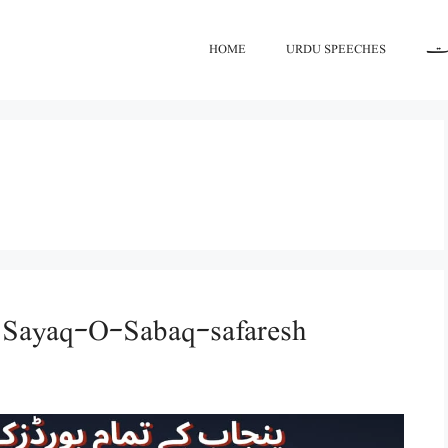
اعت
URDU SPEECHES
HOME
سبق سفارش کا سیاق و سباق/yaq-O-Sabaq-safaresh