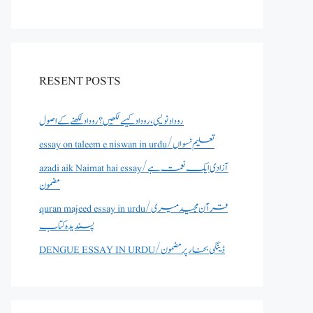
RESENT POSTS
روداد نویسی ،روداد کیسے لکھیں؟ روداد لکھنے کے اصول
essay on taleem e niswan in urdu/تعلیم نسواں
azadi aik Naimat hai essay/آزادی ایک نعمت ہے
مضمون
quran majeed essay in urdu/قرآن مجید میری
پسندیدہ کتاب
DENGUE ESSAY IN URDU/ڈینگی بخار پر مضمون