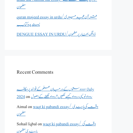
مضمون
quran majeed essay in urdu/قرآن مجید میری
پسندیدہ کتاب
DENGUE ESSAY IN URDU/ڈینگی بخار پر مضمون
Recent Comments
دو دوستوں کے درمیان علم کے فوائد پر مکالمہ - July
روداد نویسی ،روداد کیسے لکھیں؟ روداد لکھنے کے اصول
on
2024
waqt ki pabandi essay/ وقت کی پابندی
on
Aimal
مضمون
waqt ki pabandi essay/ وقت کی
on
Sohail Iqbal
پابندی مضمون