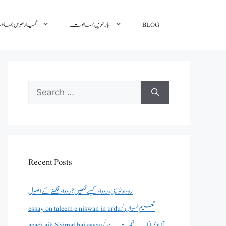
BLOG
بارھویں جماعت
گیارھویں جم
Search
for:
Recent Posts
روداد نویسی ،روداد کیسے لکھیں؟ روداد لکھنے کے اصول
essay on taleem e niswan in urdu/تعلیم نسواں
azadi aik Naimat hai essay/آزادی ایک نعمت ہے