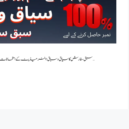
سبق سفارش کا سیاق و سباق: انٹرمیڈیٹ کے امتحانات میں حصہ سیاق و سباق میں 100٪ نمبرات کے لیے یہ …