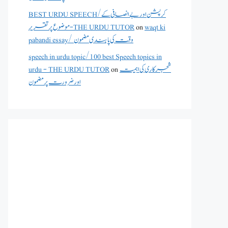
BEST URDU SPEECH/کرپشن اور بے انصافی کے
waqt ki
on
موضوع پر تقریر - THE URDU TUTOR
pabandi essay/ وقت کی پابندی مضمون
speech in urdu topic/100 best Speech topics in
شجرکاری کی اہمیت
on
urdu - THE URDU TUTOR
اور ضرورت پر مضمون