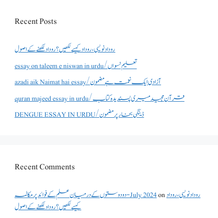
Recent Posts
روداد نویسی ،روداد کیسے لکھیں؟ روداد لکھنے کے اصول
essay on taleem e niswan in urdu/تعلیم نسواں
azadi aik Naimat hai essay/آزادی ایک نعمت ہے مضمون
quran majeed essay in urdu/قرآن مجید میری پسندیدہ کتاب
DENGUE ESSAY IN URDU/ڈینگی بخار پر مضمون
Recent Comments
دو دوستوں کے درمیان علم کے فوائد پر مکالمہ - July 2024
on
روداد نویسی ،روداد
کیسے لکھیں؟ روداد لکھنے کے اصول