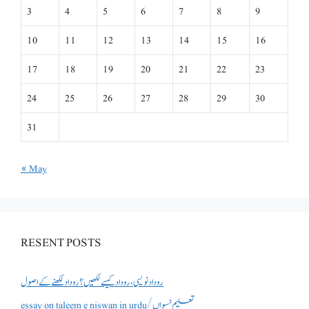
3
4
5
6
7
8
9
10
11
12
13
14
15
16
17
18
19
20
21
22
23
24
25
26
27
28
29
30
31
« May
RESENT POSTS
روداد نویسی ،روداد کیسے لکھیں؟ روداد لکھنے کے اصول
essay on taleem e niswan in urdu/تعلیم نسواں