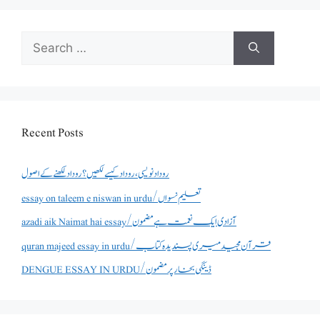
Search
for:
Recent Posts
روداد نویسی ،روداد کیسے لکھیں؟ روداد لکھنے کے اصول
essay on taleem e niswan in urdu/تعلیم نسواں
azadi aik Naimat hai essay/آزادی ایک نعمت ہے مضمون
quran majeed essay in urdu/قرآن مجید میری پسندیدہ کتاب
DENGUE ESSAY IN URDU/ڈینگی بخار پر مضمون