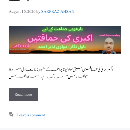
August 15, 2020
by
SARFRAZ AHSAN
اکبری کی حماقتیں سبق مولوی نذیر احمد کے مشہورِ زمانہ ناول “مراۃ
العروس ” سے لیا گیا ہے۔”مراۃ العروس ” …
Read more
Leave a comment