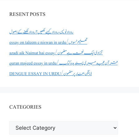
RESENT POSTS
روداد نویسی ،روداد کیسے لکھیں؟ روداد لکھنے کے اصول
essay on taleem e niswan in urdu/تعلیم نسواں
azadi aik Naimat hai essay/آزادی ایک نعمت ہے مضمون
quran majeed essay in urdu/قرآن مجید میری پسندیدہ کتاب
DENGUE ESSAY IN URDU/ڈینگی بخار پر مضمون
CATEGORIES
CATEGORIES