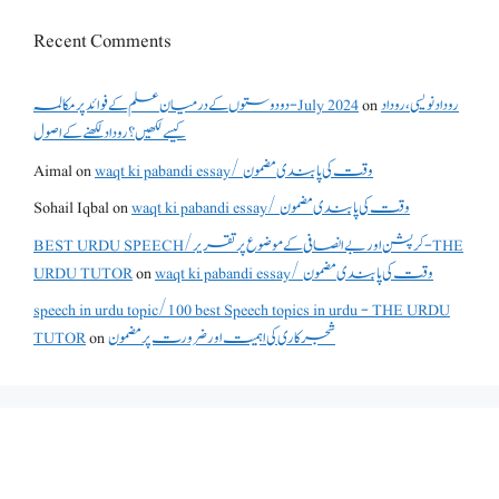
Recent Comments
دو دوستوں کے درمیان علم کے فوائد پر مکالمہ - July 2024
on
روداد نویسی ،روداد
کیسے لکھیں؟ روداد لکھنے کے اصول
Aimal
on
waqt ki pabandi essay/ وقت کی پابندی مضمون
Sohail Iqbal
on
waqt ki pabandi essay/ وقت کی پابندی مضمون
BEST URDU SPEECH/کرپشن اور بے انصافی کے موضوع پر تقریر - THE
URDU TUTOR
on
waqt ki pabandi essay/ وقت کی پابندی مضمون
speech in urdu topic/100 best Speech topics in urdu - THE URDU
TUTOR
on
شجرکاری کی اہمیت اور ضرورت پر مضمون