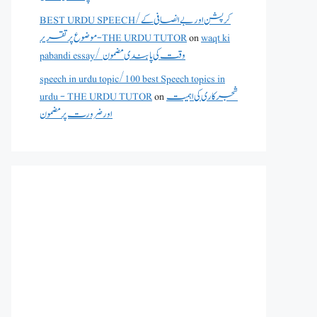
BEST URDU SPEECH/کرپشن اور بے انصافی کے
موضوع پر تقریر - THE URDU TUTOR
on
waqt ki
pabandi essay/ وقت کی پابندی مضمون
speech in urdu topic/100 best Speech topics in
urdu - THE URDU TUTOR
on
شجرکاری کی اہمیت
اور ضرورت پر مضمون