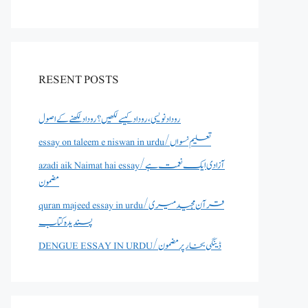
RESENT POSTS
روداد نویسی ،روداد کیسے لکھیں؟ روداد لکھنے کے اصول
essay on taleem e niswan in urdu/تعلیم نسواں
azadi aik Naimat hai essay/آزادی ایک نعمت ہے
مضمون
quran majeed essay in urdu/قرآن مجید میری
پسندیدہ کتاب
DENGUE ESSAY IN URDU/ڈینگی بخار پر مضمون