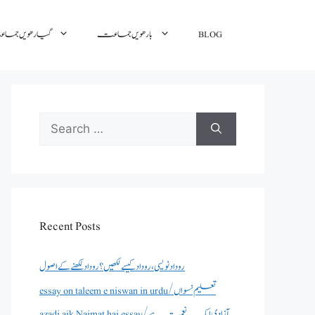
گیارھویں جم
بارھویں جماعت
BLOG
Search
for:
Recent Posts
روداد نویسی ،روداد کیسے لکھیں؟ روداد لکھنے کے اصول
essay on taleem e niswan in urdu/تعلیم نسواں
azadi aik Naimat hai essay/آزادی ایک نعمت ہے