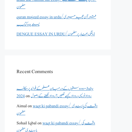
مضمون
quran majeed essay in urdu/قرآن مجید میری
پسندیدہ کتاب
DENGUE ESSAY IN URDU/ڈینگی بخار پر مضمون
Recent Comments
دو دوستوں کے درمیان علم کے فوائد پر مکالمہ - July
2024
on
روداد نویسی ،روداد کیسے لکھیں؟ روداد لکھنے کے اصول
Aimal
on
waqt ki pabandi essay/ وقت کی پابندی
مضمون
Sohail Iqbal
on
waqt ki pabandi essay/ وقت کی
پابندی مضمون