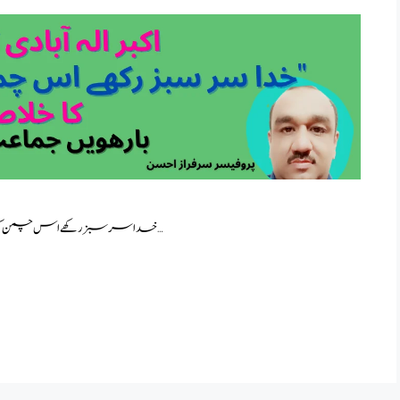
خدا سر سبز رکھے اس چمن کو مہرباں ہو کر نظم کا خلاصہ : نظم “خدا سر سبز رکھے اس …