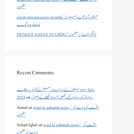
مضمون
quran majeed essay in urdu/قرآن مجید میری
پسندیدہ کتاب
DENGUE ESSAY IN URDU/ڈینگی بخار پر مضمون
Recent Comments
دو دوستوں کے درمیان علم کے فوائد پر مکالمہ - July
2024
on
روداد نویسی ،روداد کیسے لکھیں؟ روداد لکھنے کے اصول
Aimal
on
waqt ki pabandi essay/ وقت کی پابندی
مضمون
Sohail Iqbal
on
waqt ki pabandi essay/ وقت کی
پابندی مضمون