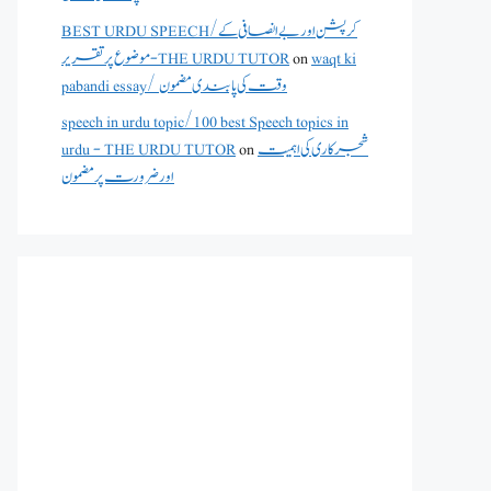
BEST URDU SPEECH/کرپشن اور بے انصافی کے
موضوع پر تقریر - THE URDU TUTOR
on
waqt ki
pabandi essay/ وقت کی پابندی مضمون
speech in urdu topic/100 best Speech topics in
urdu - THE URDU TUTOR
on
شجرکاری کی اہمیت
اور ضرورت پر مضمون