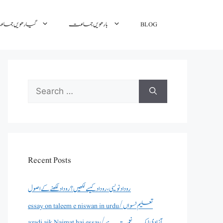
گیارھویں جم
بارھویں جماعت
BLOG
Search
for:
Recent Posts
روداد نویسی ،روداد کیسے لکھیں؟ روداد لکھنے کے اصول
essay on taleem e niswan in urdu/تعلیم نسواں
azadi aik Naimat hai essay/آزادی ایک نعمت ہے