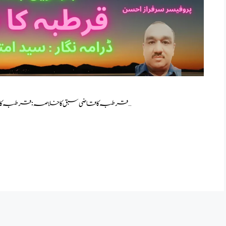
قرطبہ کا قاضی سبق کا خلاصہ : قرطبہ کا قاضی” سبق سید امتیاز علی تاج کی کتاب “قرطبہ کا قاضی …