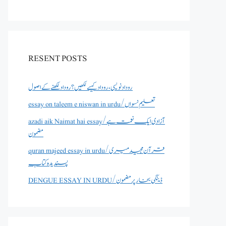
RESENT POSTS
روداد نویسی ،روداد کیسے لکھیں؟ روداد لکھنے کے اصول
essay on taleem e niswan in urdu/تعلیم نسواں
azadi aik Naimat hai essay/آزادی ایک نعمت ہے
مضمون
quran majeed essay in urdu/قرآن مجید میری
پسندیدہ کتاب
DENGUE ESSAY IN URDU/ڈینگی بخار پر مضمون