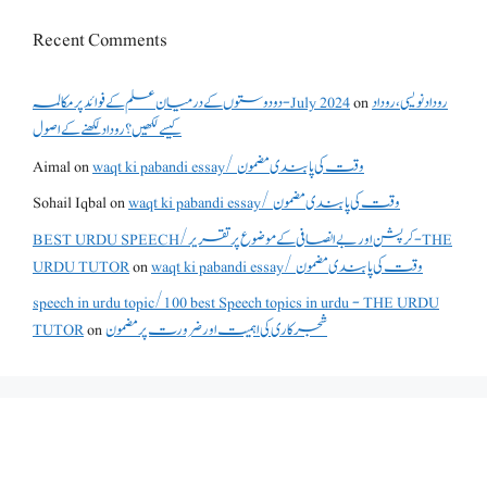
Recent Comments
روداد نویسی ،روداد
on
دو دوستوں کے درمیان علم کے فوائد پر مکالمہ - July 2024
کیسے لکھیں؟ روداد لکھنے کے اصول
waqt ki pabandi essay/ وقت کی پابندی مضمون
on
Aimal
waqt ki pabandi essay/ وقت کی پابندی مضمون
on
Sohail Iqbal
BEST URDU SPEECH/کرپشن اور بے انصافی کے موضوع پر تقریر - THE
waqt ki pabandi essay/ وقت کی پابندی مضمون
on
URDU TUTOR
speech in urdu topic/100 best Speech topics in urdu - THE URDU
شجرکاری کی اہمیت اور ضرورت پر مضمون
on
TUTOR