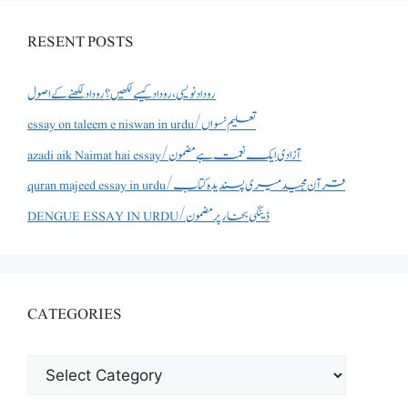
RESENT POSTS
روداد نویسی ،روداد کیسے لکھیں؟ روداد لکھنے کے اصول
essay on taleem e niswan in urdu/تعلیم نسواں
azadi aik Naimat hai essay/آزادی ایک نعمت ہے مضمون
quran majeed essay in urdu/قرآن مجید میری پسندیدہ کتاب
DENGUE ESSAY IN URDU/ڈینگی بخار پر مضمون
CATEGORIES
CATEGORIES