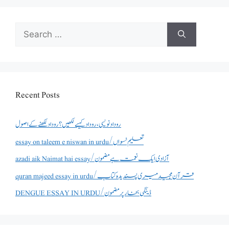
Search
for:
Recent Posts
روداد نویسی ،روداد کیسے لکھیں؟ روداد لکھنے کے اصول
essay on taleem e niswan in urdu/تعلیم نسواں
azadi aik Naimat hai essay/آزادی ایک نعمت ہے مضمون
quran majeed essay in urdu/قرآن مجید میری پسندیدہ کتاب
DENGUE ESSAY IN URDU/ڈینگی بخار پر مضمون