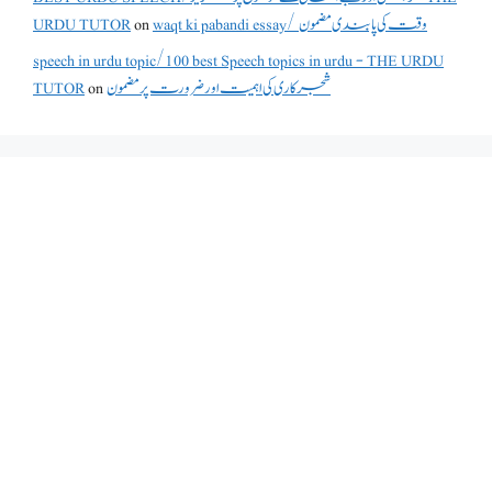
URDU TUTOR
on
waqt ki pabandi essay/ وقت کی پابندی مضمون
speech in urdu topic/100 best Speech topics in urdu - THE URDU
TUTOR
on
شجرکاری کی اہمیت اور ضرورت پر مضمون