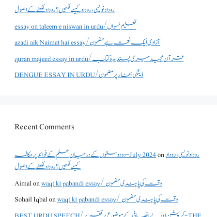
روداد نویسی ،روداد کیسے لکھیں؟ روداد لکھنے کے اصول
essay on taleem e niswan in urdu/تعلیم نسواں
azadi aik Naimat hai essay/آزادی ایک نعمت ہے مضمون
quran majeed essay in urdu/قرآن مجید میری پسندیدہ کتاب
DENGUE ESSAY IN URDU/ڈینگی بخار پر مضمون
Recent Comments
دو دوستوں کے درمیان علم کے فوائد پر مکالمہ - July 2024
on
روداد نویسی ،روداد
کیسے لکھیں؟ روداد لکھنے کے اصول
Aimal
on
waqt ki pabandi essay/ وقت کی پابندی مضمون
Sohail Iqbal
on
waqt ki pabandi essay/ وقت کی پابندی مضمون
BEST URDU SPEECH/کرپشن اور بے انصافی کے موضوع پر تقریر - THE