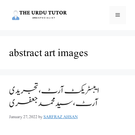
Skip
to
Menu
content
abstract art images
ایبسٹریکٹ آرٹ،تجریدی
آرٹ،سید محمد جعفری
January 27, 2022
by
SARFRAZ AHSAN