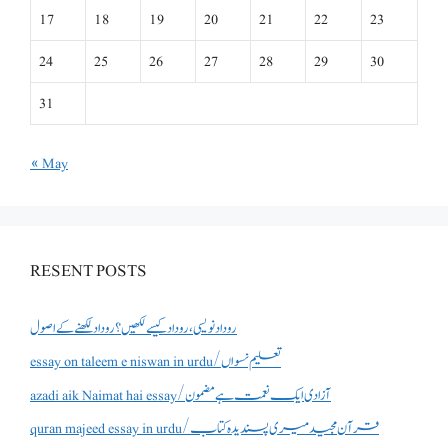
17
18
19
20
21
22
23
24
25
26
27
28
29
30
31
« May
RESENT POSTS
روداد نویسی ،روداد کیسے لکھیں؟ روداد لکھنے کے اصول
essay on taleem e niswan in urdu/تعلیم نسواں
azadi aik Naimat hai essay/آزادی ایک نعمت ہے مضمون
quran majeed essay in urdu/قرآن مجید میری پسندیدہ کتاب