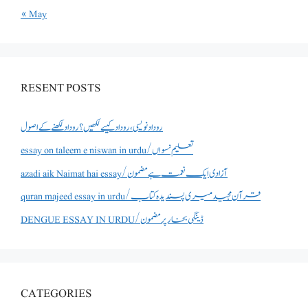
« May
RESENT POSTS
روداد نویسی ،روداد کیسے لکھیں؟ روداد لکھنے کے اصول
essay on taleem e niswan in urdu/تعلیم نسواں
azadi aik Naimat hai essay/آزادی ایک نعمت ہے مضمون
quran majeed essay in urdu/قرآن مجید میری پسندیدہ کتاب
DENGUE ESSAY IN URDU/ڈینگی بخار پر مضمون
CATEGORIES