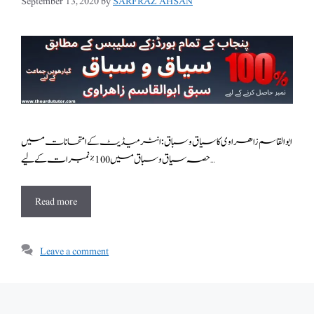
September 13, 2020
by
SARFRAZ AHSAN
ابوالقاسم زاھراوی کا سیاق و سباق : انٹرمیڈیٹ کے امتحانات میں
حصہ سیاق و سباق میں 100٪ نمبرات کے لیے …
Read more
Leave a comment