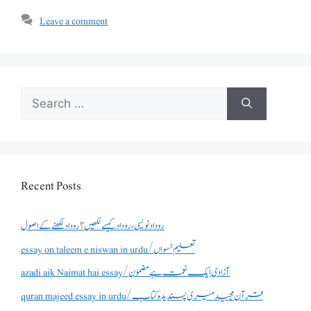
Leave a comment
Search
for:
Recent Posts
روداد نویسی ،روداد کیسے لکھیں؟ روداد لکھنے کے اصول
essay on taleem e niswan in urdu/تعلیم نسواں
azadi aik Naimat hai essay/آزادی ایک نعمت ہے مضمون
quran majeed essay in urdu/قرآن مجید میری پسندیدہ کتاب