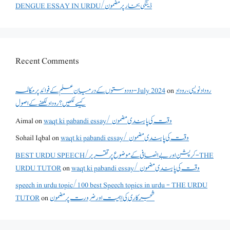
DENGUE ESSAY IN URDU/ڈینگی بخار پر مضمون
Recent Comments
روداد نویسی ،روداد
on
دو دوستوں کے درمیان علم کے فوائد پر مکالمہ - July 2024
کیسے لکھیں؟ روداد لکھنے کے اصول
waqt ki pabandi essay/ وقت کی پابندی مضمون
on
Aimal
waqt ki pabandi essay/ وقت کی پابندی مضمون
on
Sohail Iqbal
BEST URDU SPEECH/کرپشن اور بے انصافی کے موضوع پر تقریر - THE
waqt ki pabandi essay/ وقت کی پابندی مضمون
on
URDU TUTOR
speech in urdu topic/100 best Speech topics in urdu - THE URDU
شجرکاری کی اہمیت اور ضرورت پر مضمون
on
TUTOR