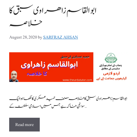
ابوالقاسم زاھراوی سبق کا
خلاصہ
August 28, 2020
by
SARFRAZ AHSAN
ابوالقاسم زاھراوی سبق کا خلاصہ مصنف حمید عسکری کا لکھا ہوا ایک
سوانحی خاکہ ہے جس میں اسلامی سلطنت کے …
Read more