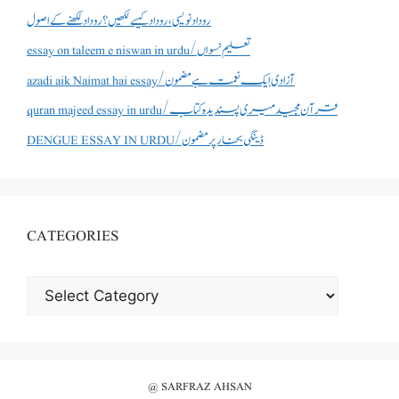
روداد نویسی ،روداد کیسے لکھیں؟ روداد لکھنے کے اصول
essay on taleem e niswan in urdu/تعلیم نسواں
azadi aik Naimat hai essay/آزادی ایک نعمت ہے مضمون
quran majeed essay in urdu/قرآن مجید میری پسندیدہ کتاب
DENGUE ESSAY IN URDU/ڈینگی بخار پر مضمون
CATEGORIES
CATEGORIES
@ SARFRAZ AHSAN