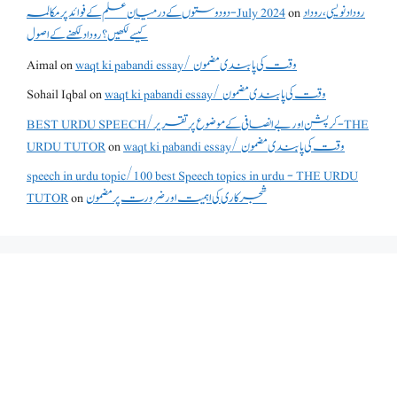
دو دوستوں کے درمیان علم کے فوائد پر مکالمہ - July 2024
on
روداد نویسی ،روداد
کیسے لکھیں؟ روداد لکھنے کے اصول
Aimal
on
waqt ki pabandi essay/ وقت کی پابندی مضمون
Sohail Iqbal
on
waqt ki pabandi essay/ وقت کی پابندی مضمون
BEST URDU SPEECH/کرپشن اور بے انصافی کے موضوع پر تقریر - THE
URDU TUTOR
on
waqt ki pabandi essay/ وقت کی پابندی مضمون
speech in urdu topic/100 best Speech topics in urdu - THE URDU
TUTOR
on
شجرکاری کی اہمیت اور ضرورت پر مضمون