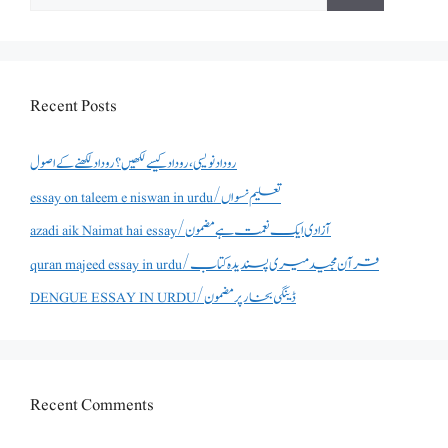
for:
Recent Posts
روداد نویسی ،روداد کیسے لکھیں؟ روداد لکھنے کے اصول
essay on taleem e niswan in urdu/تعلیم نسواں
azadi aik Naimat hai essay/آزادی ایک نعمت ہے مضمون
quran majeed essay in urdu/قرآن مجید میری پسندیدہ کتاب
DENGUE ESSAY IN URDU/ڈینگی بخار پر مضمون
Recent Comments