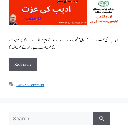
ادیب کی عزت سبق مشہورِ زمانہ اور اردو کے پہلے افسانہ نگار پریم چند
کا افسانہ ہے۔ان کے افسانوں کا …
Read more
Leave a comment
Search
for: