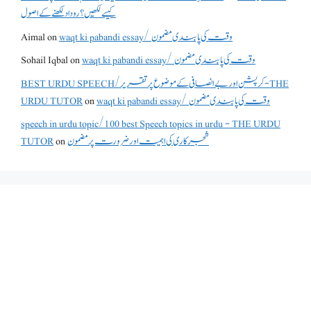
کیسے لکھیں؟ روداد لکھنے کے اصول
Aimal
on
waqt ki pabandi essay/ وقت کی پابندی مضمون
Sohail Iqbal
on
waqt ki pabandi essay/ وقت کی پابندی مضمون
BEST URDU SPEECH/کرپشن اور بے انصافی کے موضوع پر تقریر - THE
URDU TUTOR
on
waqt ki pabandi essay/ وقت کی پابندی مضمون
speech in urdu topic/100 best Speech topics in urdu - THE URDU
TUTOR
on
شجرکاری کی اہمیت اور ضرورت پر مضمون