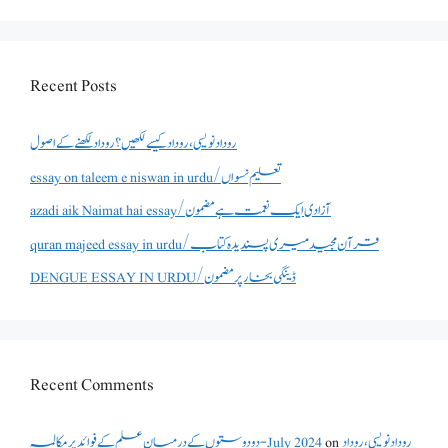
Recent Posts
روداد نویسی ،روداد کیسے لکھیں؟ روداد لکھنے کے اصول
essay on taleem e niswan in urdu/تعلیم نسواں
azadi aik Naimat hai essay/آزادی ایک نعمت ہے مضمون
quran majeed essay in urdu/قرآن مجید میری پسندیدہ کتاب
DENGUE ESSAY IN URDU/ڈینگی بخار پر مضمون
Recent Comments
دو دوستوں کے درمیان علم کے فوائد پر مکالمہ - July 2024
on
روداد نویسی ،روداد