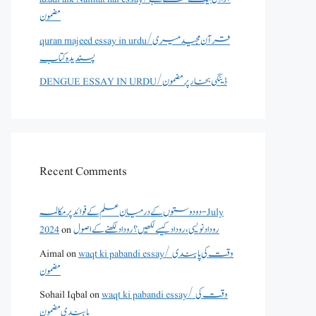
مضمون
quran majeed essay in urdu/قرآن مجید میری
پسندیدہ کتاب
DENGUE ESSAY IN URDU/ڈینگی بخار پر مضمون
Recent Comments
دو دوستوں کے درمیان علم کے فوائد پر مکالمہ - July
2024
on
روداد نویسی ،روداد کیسے لکھیں؟ روداد لکھنے کے اصول
Aimal
on
waqt ki pabandi essay/ وقت کی پابندی
مضمون
Sohail Iqbal
on
waqt ki pabandi essay/ وقت کی
پابندی مضمون