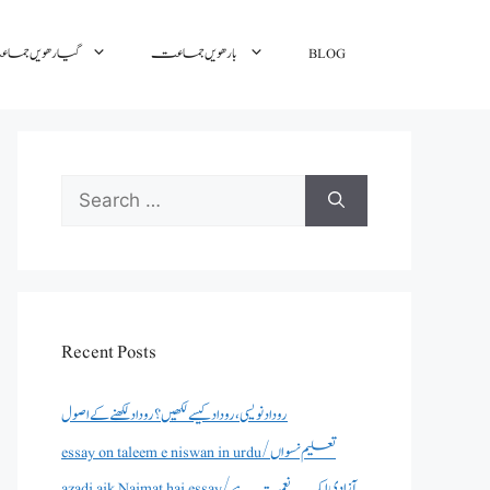
گیارھویں جم
بارھویں جماعت
BLOG
Search
for:
Recent Posts
روداد نویسی ،روداد کیسے لکھیں؟ روداد لکھنے کے اصول
essay on taleem e niswan in urdu/تعلیم نسواں
azadi aik Naimat hai essay/آزادی ایک نعمت ہے