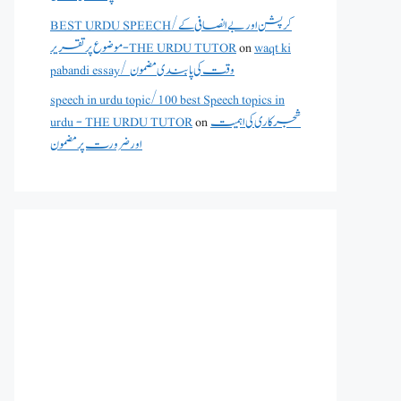
BEST URDU SPEECH/کرپشن اور بے انصافی کے
موضوع پر تقریر - THE URDU TUTOR
on
waqt ki
pabandi essay/ وقت کی پابندی مضمون
speech in urdu topic/100 best Speech topics in
urdu - THE URDU TUTOR
on
شجرکاری کی اہمیت
اور ضرورت پر مضمون