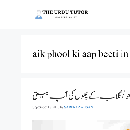
Skip
to
content
aik phool ki aap beeti in
آپ بیتی
September 18, 2023
by
SARFRAZ AHSAN