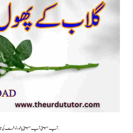
آپ بیتی آپ بیتی یا خود نوشت کی تاریخ بہت پرانی ہے اور اس کی جڑیں انسانی تہذیب کے ابتدائی …