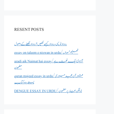
RESENT POSTS
روداد نویسی ،روداد کیسے لکھیں؟ روداد لکھنے کے اصول
essay on taleem e niswan in urdu/تعلیم نسواں
azadi aik Naimat hai essay/آزادی ایک نعمت ہے
مضمون
quran majeed essay in urdu/قرآن مجید میری
پسندیدہ کتاب
DENGUE ESSAY IN URDU/ڈینگی بخار پر مضمون