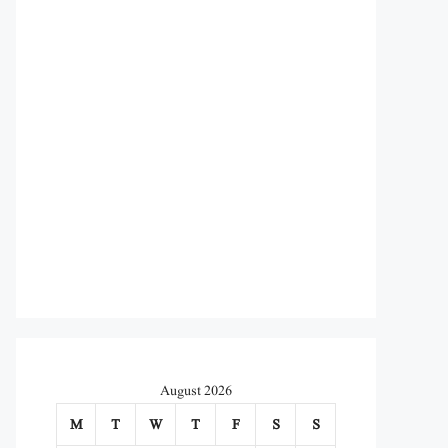
August 2026
M
T
W
T
F
S
S