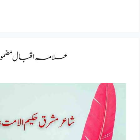
ma Iqbal essay in urdu: علامہ اقبال مضمون