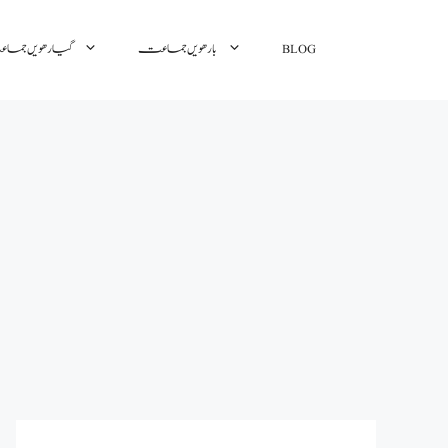
گیارھویں جم
بارھویں جماعت
BLOG