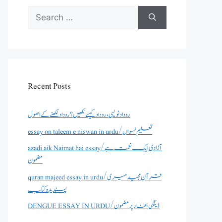
Search
for:
Recent Posts
روداد نویسی ،روداد کیسے لکھیں؟ روداد لکھنے کے اصول
essay on taleem e niswan in urdu/تعلیم نسواں
azadi aik Naimat hai essay/آزادی ایک نعمت ہے
مضمون
quran majeed essay in urdu/قرآن مجید میری
پسندیدہ کتاب
DENGUE ESSAY IN URDU/ڈینگی بخار پر مضمون