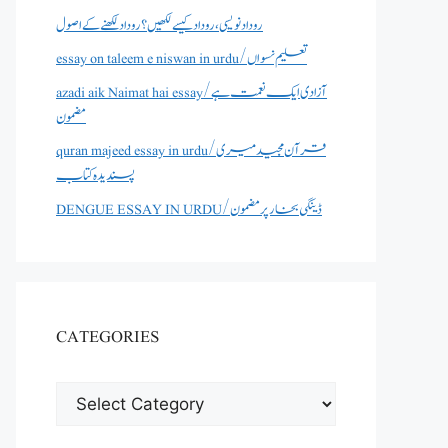
روداد نویسی ،روداد کیسے لکھیں؟ روداد لکھنے کے اصول
essay on taleem e niswan in urdu/تعلیم نسواں
azadi aik Naimat hai essay/آزادی ایک نعمت ہے
مضمون
quran majeed essay in urdu/قرآن مجید میری
پسندیدہ کتاب
DENGUE ESSAY IN URDU/ڈینگی بخار پر مضمون
CATEGORIES
CATEGORIES