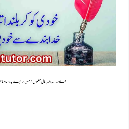
علامہ اقبال مضمون/میرا پسندیدہ شاعر اَوروں کا ہے پیام اور، میرا پیام اور ہے عشق کے درد مند کا طرزِ …