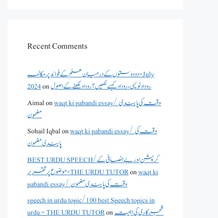
Recent Comments
دو دوستوں کے درمیان علم کے فوائد پر مکالمہ - July
2024
on
روداد نویسی ،روداد کیسے لکھیں؟ روداد لکھنے کے اصول
Aimal
on
waqt ki pabandi essay/ وقت کی پابندی
مضمون
Sohail Iqbal
on
waqt ki pabandi essay/ وقت کی
پابندی مضمون
BEST URDU SPEECH/کرپشن اور بے انصافی کے
موضوع پر تقریر - THE URDU TUTOR
on
waqt ki
pabandi essay/ وقت کی پابندی مضمون
speech in urdu topic/100 best Speech topics in
urdu - THE URDU TUTOR
on
شجرکاری کی اہمیت