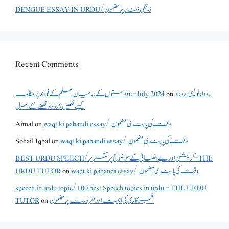
DENGUE ESSAY IN URDU/ڈینگی بخار پر مضمون
Recent Comments
دو دوستوں کے درمیان علم کے فوائد پر مکالمہ - July 2024
on
روداد نویسی ،روداد
کیسے لکھیں؟ روداد لکھنے کے اصول
Aimal
on
waqt ki pabandi essay/ وقت کی پابندی مضمون
Sohail Iqbal
on
waqt ki pabandi essay/ وقت کی پابندی مضمون
BEST URDU SPEECH/کرپشن اور بے انصافی کے موضوع پر تقریر - THE
URDU TUTOR
on
waqt ki pabandi essay/ وقت کی پابندی مضمون
speech in urdu topic/100 best Speech topics in urdu - THE URDU
TUTOR
on
شجرکاری کی اہمیت اور ضرورت پر مضمون