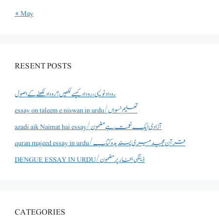
« May
RESENT POSTS
روداد نویسی ،روداد کیسے لکھیں؟ روداد لکھنے کے اصول
essay on taleem e niswan in urdu/تعلیم نسواں
azadi aik Naimat hai essay/آزادی ایک نعمت ہے مضمون
quran majeed essay in urdu/قرآن مجید میری پسندیدہ کتاب
DENGUE ESSAY IN URDU/ڈینگی بخار پر مضمون
CATEGORIES