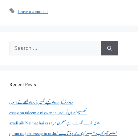
Leave a comment
Search
for:
Recent Posts
روداد نویسی ،روداد کیسے لکھیں؟ روداد لکھنے کے اصول
essay on taleem e niswan in urdu/تعلیم نسواں
azadi aik Naimat hai essay/آزادی ایک نعمت ہے مضمون
quran majeed essay in urdu/قرآن مجید میری پسندیدہ کتاب