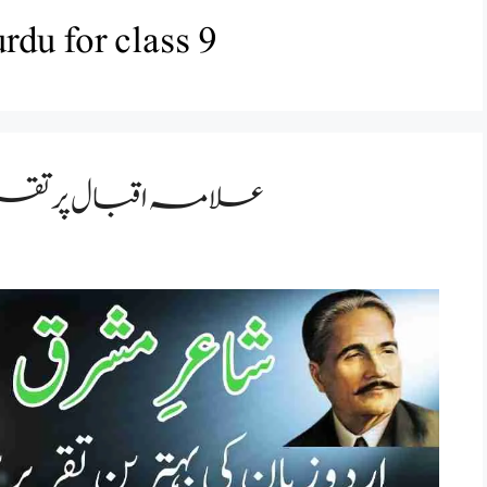
rdu for class 9
 day speech in urdu /علامہ اقبال پر تقریر