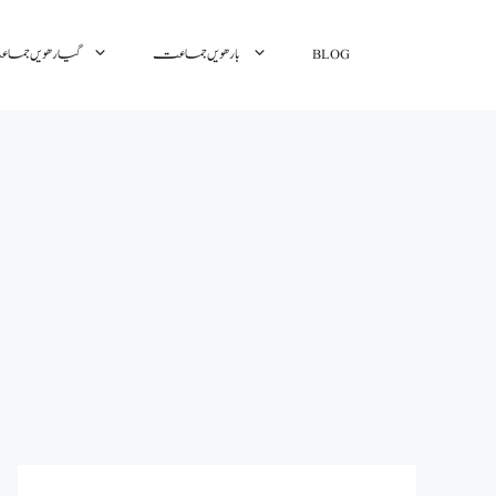
گیارھویں جم
بارھویں جماعت
BLOG