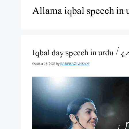
Allama iqbal speech in u
Iqbal
October 15, 2023
by
SARFRAZ AHSAN