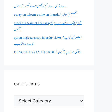
روداد نویسی ،روداد کیسے لکھیں؟ روداد لکھنے کے اصول
essay on taleem e niswan in urdu/تعلیم نسواں
azadi aik Naimat hai essay/آزادی ایک نعمت ہے
مضمون
quran majeed essay in urdu/قرآن مجید میری
پسندیدہ کتاب
DENGUE ESSAY IN URDU/ڈینگی بخار پر مضمون
CATEGORIES
CATEGORIES