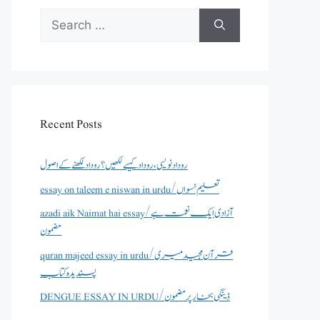
Search
for:
Recent Posts
روداد نویسی ،روداد کیسے لکھیں؟ روداد لکھنے کے اصول
essay on taleem e niswan in urdu/تعلیم نسواں
azadi aik Naimat hai essay/آزادی ایک نعمت ہے
مضمون
quran majeed essay in urdu/قرآن مجید میری
پسندیدہ کتاب
DENGUE ESSAY IN URDU/ڈینگی بخار پر مضمون