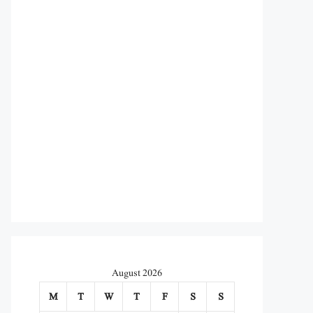
August 2026
M
T
W
T
F
S
S