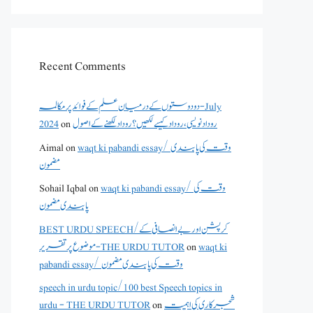
Recent Comments
دو دوستوں کے درمیان علم کے فوائد پر مکالمہ - July
2024
on
روداد نویسی ،روداد کیسے لکھیں؟ روداد لکھنے کے اصول
Aimal
on
waqt ki pabandi essay/ وقت کی پابندی
مضمون
Sohail Iqbal
on
waqt ki pabandi essay/ وقت کی
پابندی مضمون
BEST URDU SPEECH/کرپشن اور بے انصافی کے
موضوع پر تقریر - THE URDU TUTOR
on
waqt ki
pabandi essay/ وقت کی پابندی مضمون
speech in urdu topic/100 best Speech topics in
urdu - THE URDU TUTOR
on
شجرکاری کی اہمیت