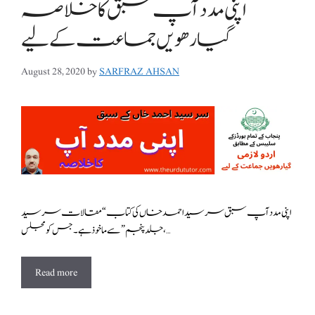
اپنی مدد آپ سبق کا خلاصہ
گیارھویں جماعت کے لیے
August 28, 2020
by
SARFRAZ AHSAN
اپنی مدد آپ سبق سر سید احمد خاں کی کتاب “مقالات سر سید
،جلد پنجم” سے ماخوذ ہے۔ جس کومجلس …
Read more