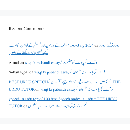
Recent Comments
روداد نویسی ،روداد
on
دو دوستوں کے درمیان علم کے فوائد پر مکالمہ - July 2024
کیسے لکھیں؟ روداد لکھنے کے اصول
waqt ki pabandi essay/ وقت کی پابندی مضمون
on
Aimal
waqt ki pabandi essay/ وقت کی پابندی مضمون
on
Sohail Iqbal
BEST URDU SPEECH/کرپشن اور بے انصافی کے موضوع پر تقریر - THE
waqt ki pabandi essay/ وقت کی پابندی مضمون
on
URDU TUTOR
speech in urdu topic/100 best Speech topics in urdu - THE URDU
شجرکاری کی اہمیت اور ضرورت پر مضمون
on
TUTOR