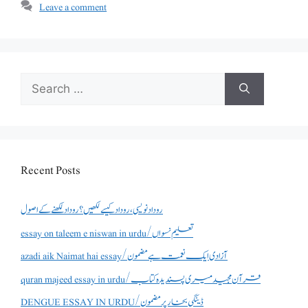
Leave a comment
Search
for:
Recent Posts
روداد نویسی ،روداد کیسے لکھیں؟ روداد لکھنے کے اصول
essay on taleem e niswan in urdu/تعلیم نسواں
azadi aik Naimat hai essay/آزادی ایک نعمت ہے مضمون
quran majeed essay in urdu/قرآن مجید میری پسندیدہ کتاب
DENGUE ESSAY IN URDU/ڈینگی بخار پر مضمون