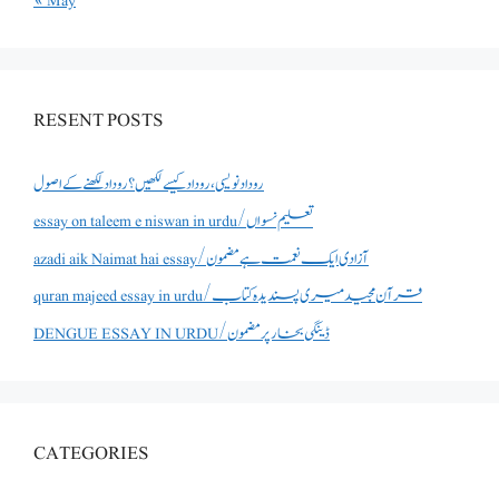
« May
RESENT POSTS
روداد نویسی ،روداد کیسے لکھیں؟ روداد لکھنے کے اصول
essay on taleem e niswan in urdu/تعلیم نسواں
azadi aik Naimat hai essay/آزادی ایک نعمت ہے مضمون
quran majeed essay in urdu/قرآن مجید میری پسندیدہ کتاب
DENGUE ESSAY IN URDU/ڈینگی بخار پر مضمون
CATEGORIES