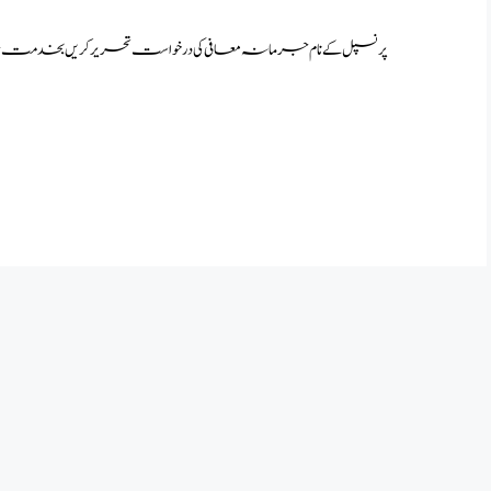
پرنسپل کے نام جرمانہ معافی کی درخواست تحریر کریں بخدمت 