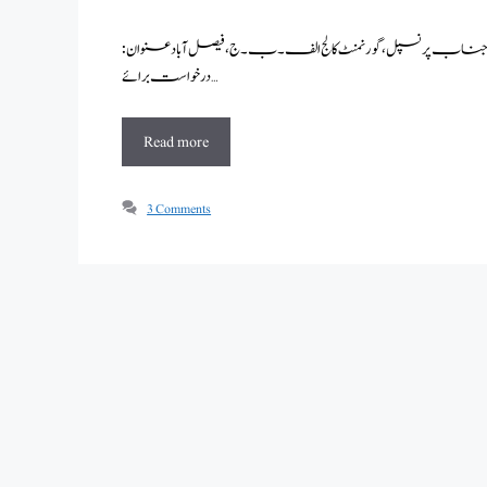
جناب پرنسپل ،گورنمنٹ کالج الف۔ب۔ج،فیصل آباد عنوان :
درخواست برائے …
Read more
3 Comments