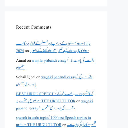
Recent Comments
دو دوستوں کے درمیان علم کے فوائد پر مکالمہ - July
روداد نویسی ،روداد کیسے لکھیں؟ روداد لکھنے کے اصول
on
2024
waqt ki pabandi essay/ وقت کی پابندی
on
Aimal
مضمون
waqt ki pabandi essay/ وقت کی
on
Sohail Iqbal
پابندی مضمون
BEST URDU SPEECH/کرپشن اور بے انصافی کے
waqt ki
on
موضوع پر تقریر - THE URDU TUTOR
pabandi essay/ وقت کی پابندی مضمون
speech in urdu topic/100 best Speech topics in
شجرکاری کی اہمیت
on
urdu - THE URDU TUTOR