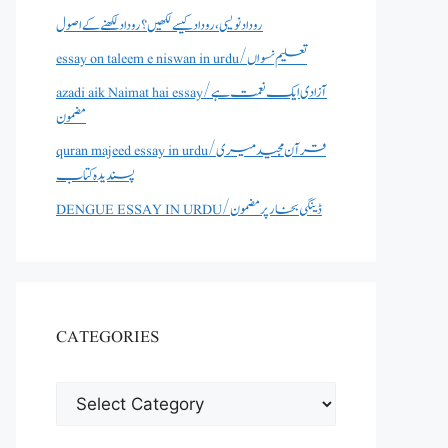
روداد نویسی ،روداد کیسے لکھیں؟ روداد لکھنے کے اصول
essay on taleem e niswan in urdu/تعلیم نسواں
azadi aik Naimat hai essay/آزادی ایک نعمت ہے
مضمون
quran majeed essay in urdu/قرآن مجید میری
پسندیدہ کتاب
DENGUE ESSAY IN URDU/ڈینگی بخار پر مضمون
CATEGORIES
CATEGORIES