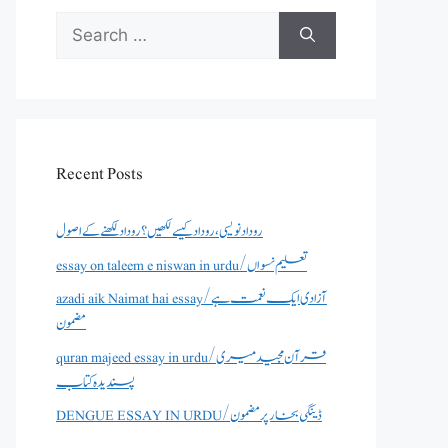
Search
for:
Recent Posts
روداد نویسی ،روداد کیسے لکھیں؟ روداد لکھنے کے اصول
essay on taleem e niswan in urdu/تعلیم نسواں
azadi aik Naimat hai essay/آزادی ایک نعمت ہے
مضمون
quran majeed essay in urdu/قرآن مجید میری
پسندیدہ کتاب
DENGUE ESSAY IN URDU/ڈینگی بخار پر مضمون