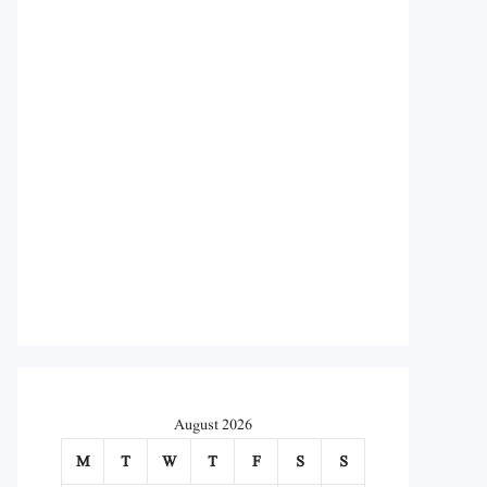
August 2026
M
T
W
T
F
S
S