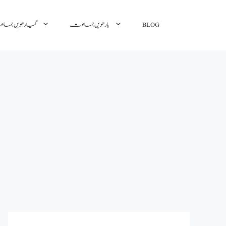
BLOG
بارھویں جماعت
گیارھویں جم