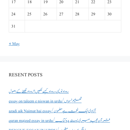
17
18
19
20
21
22
23
24
25
26
27
28
29
30
31
« May
RESENT POSTS
روداد نویسی ،روداد کیسے لکھیں؟ روداد لکھنے کے اصول
essay on taleem e niswan in urdu/تعلیم نسواں
azadi aik Naimat hai essay/آزادی ایک نعمت ہے مضمون
quran majeed essay in urdu/قرآن مجید میری پسندیدہ کتاب