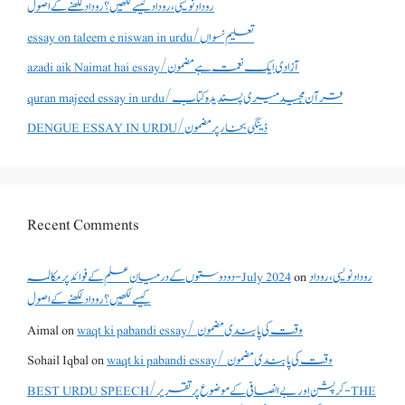
روداد نویسی ،روداد کیسے لکھیں؟ روداد لکھنے کے اصول
essay on taleem e niswan in urdu/تعلیم نسواں
azadi aik Naimat hai essay/آزادی ایک نعمت ہے مضمون
quran majeed essay in urdu/قرآن مجید میری پسندیدہ کتاب
DENGUE ESSAY IN URDU/ڈینگی بخار پر مضمون
Recent Comments
دو دوستوں کے درمیان علم کے فوائد پر مکالمہ - July 2024
on
روداد نویسی ،روداد
کیسے لکھیں؟ روداد لکھنے کے اصول
Aimal
on
waqt ki pabandi essay/ وقت کی پابندی مضمون
Sohail Iqbal
on
waqt ki pabandi essay/ وقت کی پابندی مضمون
BEST URDU SPEECH/کرپشن اور بے انصافی کے موضوع پر تقریر - THE