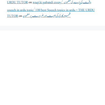
URDU TUTOR
on
waqt ki pabandi essay/ وقت کی پابندی مضمون
speech in urdu topic/100 best Speech topics in urdu - THE URDU
TUTOR
on
شجرکاری کی اہمیت اور ضرورت پر مضمون