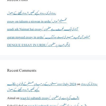
روداد نویسی ،روداد کیسے لکھیں؟ روداد لکھنے کے اصول
essay on taleem e niswan in urdu/تعلیم نسواں
azadi aik Naimat hai essay/آزادی ایک نعمت ہے مضمون
quran majeed essay in urdu/قرآن مجید میری پسندیدہ کتاب
DENGUE ESSAY IN URDU/ڈینگی بخار پر مضمون
Recent Comments
دو دوستوں کے درمیان علم کے فوائد پر مکالمہ - July 2024
on
روداد نویسی ،روداد
کیسے لکھیں؟ روداد لکھنے کے اصول
Aimal
on
waqt ki pabandi essay/ وقت کی پابندی مضمون
Sohail Iqbal
on
waqt ki pabandi essay/ وقت کی پابندی مضمون