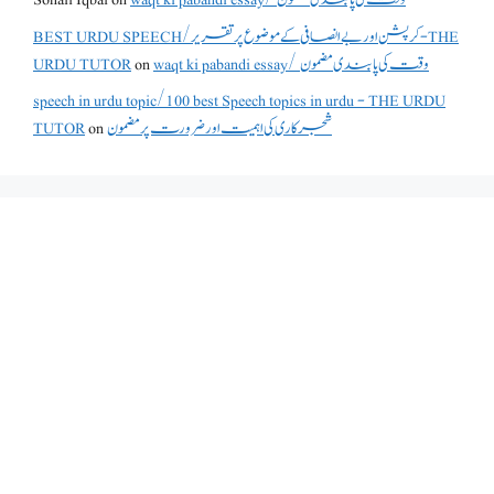
BEST URDU SPEECH/کرپشن اور بے انصافی کے موضوع پر تقریر - THE
URDU TUTOR
on
waqt ki pabandi essay/ وقت کی پابندی مضمون
speech in urdu topic/100 best Speech topics in urdu - THE URDU
TUTOR
on
شجرکاری کی اہمیت اور ضرورت پر مضمون