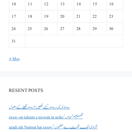
10
11
12
13
14
15
16
17
18
19
20
21
22
23
24
25
26
27
28
29
30
31
« May
RESENT POSTS
روداد نویسی ،روداد کیسے لکھیں؟ روداد لکھنے کے اصول
essay on taleem e niswan in urdu/تعلیم نسواں
azadi aik Naimat hai essay/آزادی ایک نعمت ہے مضمون