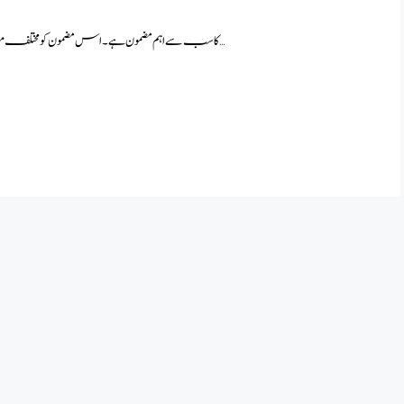
بچپن ایک سنہری دور smart syllabus کا سب سے اہم مضمون ہے ۔ اس مضمون کو مختلف موضوعات مثلاً “بچپن …