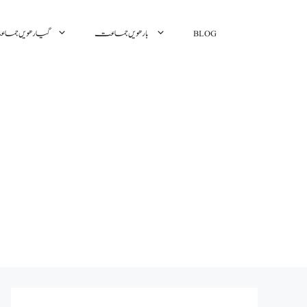
گیارھویں جم
بارھویں جماعت
BLOG