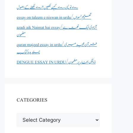
روداد نویسی ،روداد کیسے لکھیں؟ روداد لکھنے کے اصول
essay on taleem e niswan in urdu/تعلیم نسواں
azadi aik Naimat hai essay/آزادی ایک نعمت ہے
مضمون
quran majeed essay in urdu/قرآن مجید میری
پسندیدہ کتاب
DENGUE ESSAY IN URDU/ڈینگی بخار پر مضمون
CATEGORIES
CATEGORIES