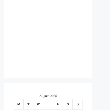
August 2026
M
T
W
T
F
S
S