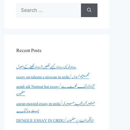
Search
for:
Recent Posts
روداد نویسی ،روداد کیسے لکھیں؟ روداد لکھنے کے اصول
essay on taleem e niswan in urdu/تعلیم نسواں
azadi aik Naimat hai essay/آزادی ایک نعمت ہے
مضمون
quran majeed essay in urdu/قرآن مجید میری
پسندیدہ کتاب
DENGUE ESSAY IN URDU/ڈینگی بخار پر مضمون