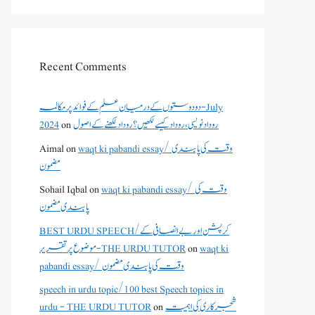
Recent Comments
دو دوستوں کے درمیان علم کے فوائد پر مکالمہ - July
2024
on
روداد نویسی ،روداد کیسے لکھیں؟ روداد لکھنے کے اصول
Aimal
on
waqt ki pabandi essay/ وقت کی پابندی
مضمون
Sohail Iqbal
on
waqt ki pabandi essay/ وقت کی
پابندی مضمون
BEST URDU SPEECH/کرپشن اور بے انصافی کے
موضوع پر تقریر - THE URDU TUTOR
on
waqt ki
pabandi essay/ وقت کی پابندی مضمون
speech in urdu topic/100 best Speech topics in
urdu - THE URDU TUTOR
on
شجرکاری کی اہمیت