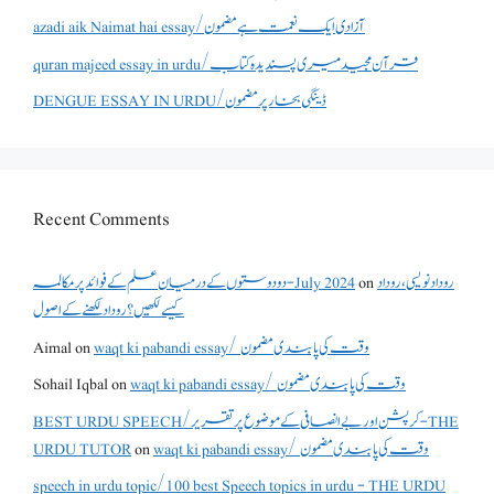
azadi aik Naimat hai essay/آزادی ایک نعمت ہے مضمون
quran majeed essay in urdu/قرآن مجید میری پسندیدہ کتاب
DENGUE ESSAY IN URDU/ڈینگی بخار پر مضمون
Recent Comments
دو دوستوں کے درمیان علم کے فوائد پر مکالمہ - July 2024
on
روداد نویسی ،روداد
کیسے لکھیں؟ روداد لکھنے کے اصول
Aimal
on
waqt ki pabandi essay/ وقت کی پابندی مضمون
Sohail Iqbal
on
waqt ki pabandi essay/ وقت کی پابندی مضمون
BEST URDU SPEECH/کرپشن اور بے انصافی کے موضوع پر تقریر - THE
URDU TUTOR
on
waqt ki pabandi essay/ وقت کی پابندی مضمون
speech in urdu topic/100 best Speech topics in urdu - THE URDU