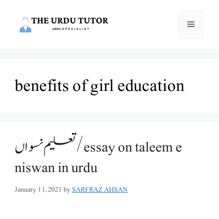
Skip
to
Menu
content
benefits of girl education
تعلیم نسواں/essay on taleem e
niswan in urdu
January 11, 2021
by
SARFRAZ AHSAN