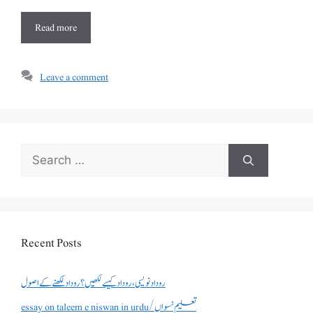
Read more
Leave a comment
Search
for:
Recent Posts
روداد نویسی ،روداد کیسے لکھیں؟ روداد لکھنے کے اصول
essay on taleem e niswan in urdu/تعلیم نسواں