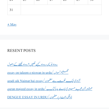
31
« May
RESENT POSTS
روداد نویسی ،روداد کیسے لکھیں؟ روداد لکھنے کے اصول
essay on taleem e niswan in urdu/تعلیم نسواں
azadi aik Naimat hai essay/آزادی ایک نعمت ہے مضمون
quran majeed essay in urdu/قرآن مجید میری پسندیدہ کتاب
DENGUE ESSAY IN URDU/ڈینگی بخار پر مضمون