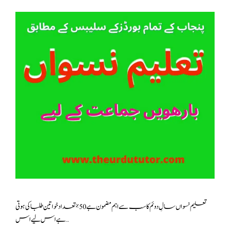
تعلیم نسواں سالِ دوئم کا سب سے اہم مضمون ہے 50٪ تعداد خواتین طلبا کی ہوتی
ہے اس لیے اس …