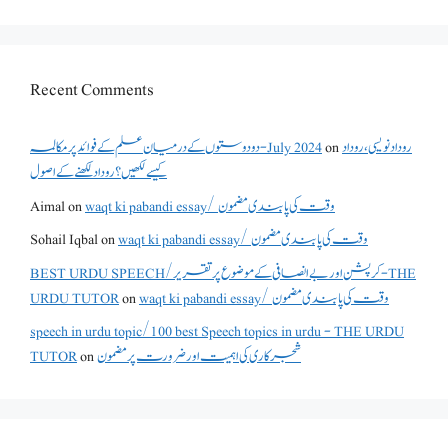
Recent Comments
دو دوستوں کے درمیان علم کے فوائد پر مکالمہ - July 2024
on
روداد نویسی ،روداد
کیسے لکھیں؟ روداد لکھنے کے اصول
Aimal
on
waqt ki pabandi essay/ وقت کی پابندی مضمون
Sohail Iqbal
on
waqt ki pabandi essay/ وقت کی پابندی مضمون
BEST URDU SPEECH/کرپشن اور بے انصافی کے موضوع پر تقریر - THE
URDU TUTOR
on
waqt ki pabandi essay/ وقت کی پابندی مضمون
speech in urdu topic/100 best Speech topics in urdu - THE URDU
TUTOR
on
شجرکاری کی اہمیت اور ضرورت پر مضمون