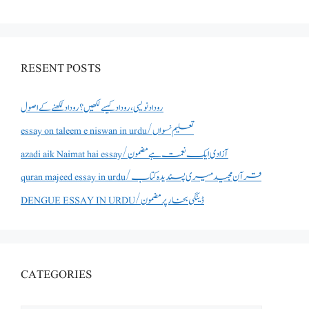
RESENT POSTS
روداد نویسی ،روداد کیسے لکھیں؟ روداد لکھنے کے اصول
essay on taleem e niswan in urdu/تعلیم نسواں
azadi aik Naimat hai essay/آزادی ایک نعمت ہے مضمون
quran majeed essay in urdu/قرآن مجید میری پسندیدہ کتاب
DENGUE ESSAY IN URDU/ڈینگی بخار پر مضمون
CATEGORIES