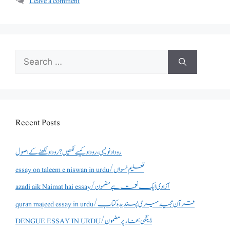
Leave a comment
Search
for:
Recent Posts
روداد نویسی ،روداد کیسے لکھیں؟ روداد لکھنے کے اصول
essay on taleem e niswan in urdu/تعلیم نسواں
azadi aik Naimat hai essay/آزادی ایک نعمت ہے مضمون
quran majeed essay in urdu/قرآن مجید میری پسندیدہ کتاب
DENGUE ESSAY IN URDU/ڈینگی بخار پر مضمون