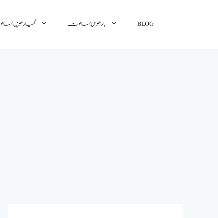
گیارھویں جم
بارھویں جماعت
BLOG