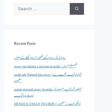
Search
for:
Recent Posts
روداد نویسی ،روداد کیسے لکھیں؟ روداد لکھنے کے اصول
essay on taleem e niswan in urdu/تعلیم نسواں
azadi aik Naimat hai essay/آزادی ایک نعمت ہے
مضمون
quran majeed essay in urdu/قرآن مجید میری
پسندیدہ کتاب
DENGUE ESSAY IN URDU/ڈینگی بخار پر مضمون