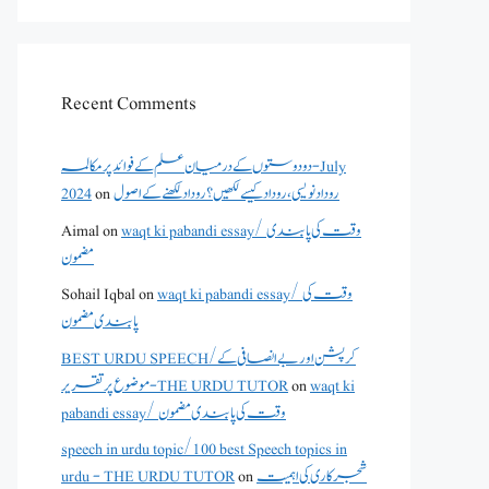
Recent Comments
دو دوستوں کے درمیان علم کے فوائد پر مکالمہ - July
2024
on
روداد نویسی ،روداد کیسے لکھیں؟ روداد لکھنے کے اصول
Aimal
on
waqt ki pabandi essay/ وقت کی پابندی
مضمون
Sohail Iqbal
on
waqt ki pabandi essay/ وقت کی
پابندی مضمون
BEST URDU SPEECH/کرپشن اور بے انصافی کے
موضوع پر تقریر - THE URDU TUTOR
on
waqt ki
pabandi essay/ وقت کی پابندی مضمون
speech in urdu topic/100 best Speech topics in
urdu - THE URDU TUTOR
on
شجرکاری کی اہمیت