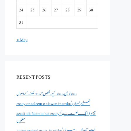
24
25
26
27
28
29
30
31
« May
RESENT POSTS
روداد نویسی ،روداد کیسے لکھیں؟ روداد لکھنے کے اصول
essay on taleem e niswan in urdu/تعلیم نسواں
azadi aik Naimat hai essay/آزادی ایک نعمت ہے
مضمون
quran majeed essay in urdu/قرآن مجید میری