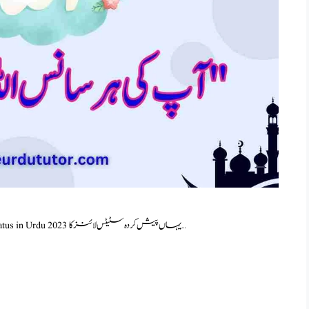
Best New Islamic Status in Urdu 2023 Best New Islamic Status in Urdu 2023 یہاں پیش کردہ سٹیٹس لائنز کا …