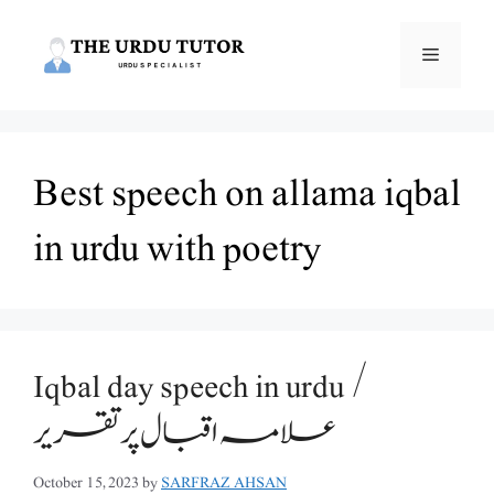
Skip
to
Menu
content
Best speech on allama iqbal
in urdu with poetry
Iqbal day speech in urdu /
علامہ اقبال پر تقریر
October 15, 2023
by
SARFRAZ AHSAN