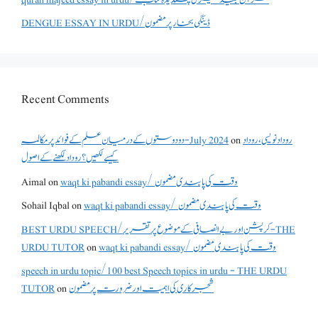
DENGUE ESSAY IN URDU/ڈینگی بخار پر مضمون
Recent Comments
دو دوستوں کے درمیان علم کے فوائد پر مکالمہ - July 2024
on
روداد نویسی ،روداد
کیسے لکھیں؟ روداد لکھنے کے اصول
Aimal
on
waqt ki pabandi essay/ وقت کی پابندی مضمون
Sohail Iqbal
on
waqt ki pabandi essay/ وقت کی پابندی مضمون
BEST URDU SPEECH/کرپشن اور بے انصافی کے موضوع پر تقریر - THE
URDU TUTOR
on
waqt ki pabandi essay/ وقت کی پابندی مضمون
speech in urdu topic/100 best Speech topics in urdu - THE URDU
TUTOR
on
شجرکاری کی اہمیت اور ضرورت پر مضمون