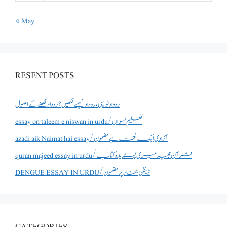
« May
RESENT POSTS
روداد نویسی ،روداد کیسے لکھیں؟ روداد لکھنے کے اصول
essay on taleem e niswan in urdu/تعلیم نسواں
azadi aik Naimat hai essay/آزادی ایک نعمت ہے مضمون
quran majeed essay in urdu/قرآن مجید میری پسندیدہ کتاب
DENGUE ESSAY IN URDU/ڈینگی بخار پر مضمون
CATEGORIES