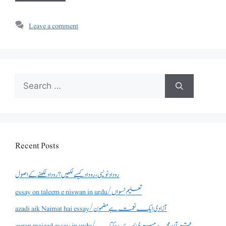
Leave a comment
Search
for:
Recent Posts
روداد نویسی ،روداد کیسے لکھیں؟ روداد لکھنے کے اصول
essay on taleem e niswan in urdu/تعلیم نسواں
azadi aik Naimat hai essay/آزادی ایک نعمت ہے مضمون
quran majeed essay in urdu/قرآن مجید میری پسندیدہ کتاب