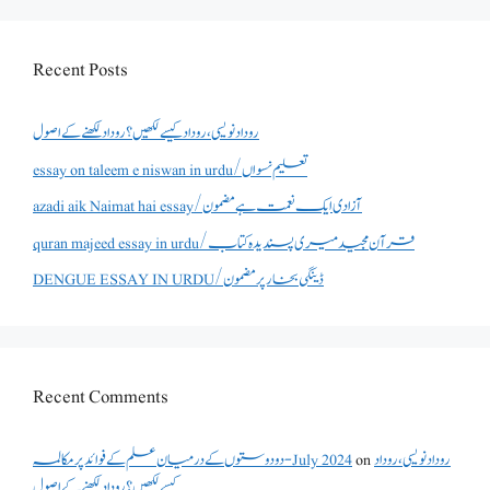
Recent Posts
روداد نویسی ،روداد کیسے لکھیں؟ روداد لکھنے کے اصول
essay on taleem e niswan in urdu/تعلیم نسواں
azadi aik Naimat hai essay/آزادی ایک نعمت ہے مضمون
quran majeed essay in urdu/قرآن مجید میری پسندیدہ کتاب
DENGUE ESSAY IN URDU/ڈینگی بخار پر مضمون
Recent Comments
دو دوستوں کے درمیان علم کے فوائد پر مکالمہ - July 2024
on
روداد نویسی ،روداد
کیسے لکھیں؟ روداد لکھنے کے اصول