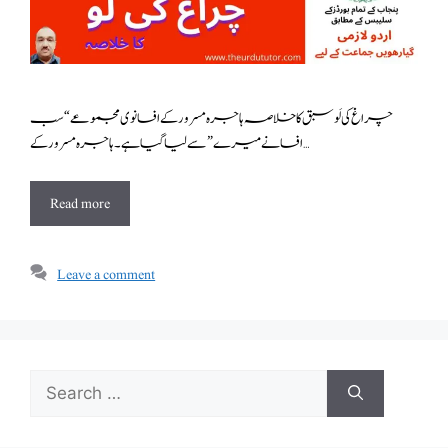
چراغ کی لَو سبق کا خلاصہ ہاجرہ مسرور کے افسانوی مجموعے “سب
افسانے میرے” سے لیا گیا ہے۔ہاجرہ مسرور کے …
Read more
Leave a comment
Search
for: