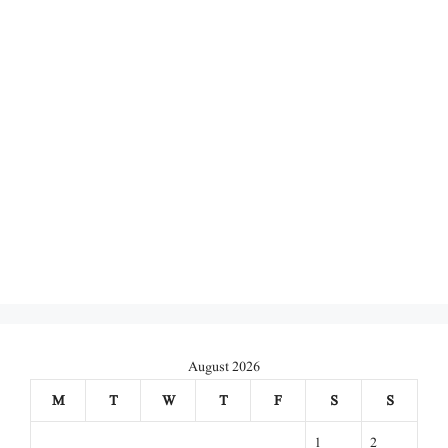
August 2026
M
T
W
T
F
S
S
1
2