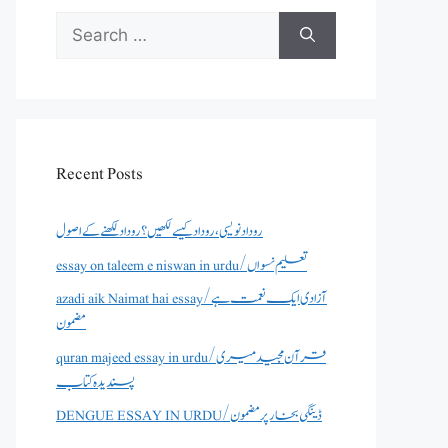
Search
for:
Recent Posts
روداد نویسی ،روداد کیسے لکھیں؟ روداد لکھنے کے اصول
essay on taleem e niswan in urdu/تعلیم نسواں
azadi aik Naimat hai essay/آزادی ایک نعمت ہے
مضمون
quran majeed essay in urdu/قرآن مجید میری
پسندیدہ کتاب
DENGUE ESSAY IN URDU/ڈینگی بخار پر مضمون