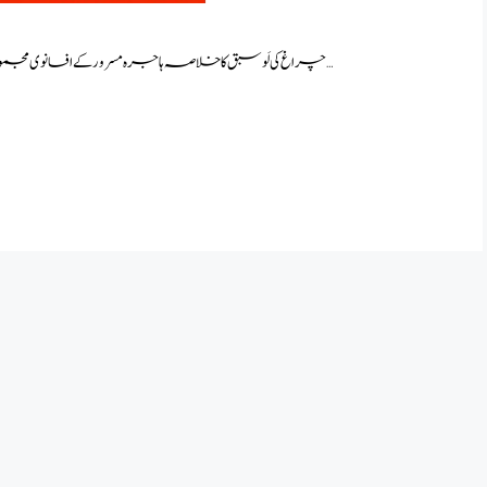
چراغ کی لَو سبق کا خلاصہ ہاجرہ مسرور کے افسانوی مجموعے “سب افسانے میرے” سے لیا گیا ہے۔ہاجرہ مسرور کے …