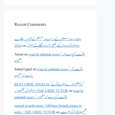
Recent Comments
دو دوستوں کے درمیان علم کے فوائد پر مکالمہ - July
2024
on
روداد نویسی ،روداد کیسے لکھیں؟ روداد لکھنے کے اصول
Aimal
on
waqt ki pabandi essay/ وقت کی پابندی
مضمون
Sohail Iqbal
on
waqt ki pabandi essay/ وقت کی
پابندی مضمون
BEST URDU SPEECH/کرپشن اور بے انصافی کے
موضوع پر تقریر - THE URDU TUTOR
on
waqt ki
pabandi essay/ وقت کی پابندی مضمون
speech in urdu topic/100 best Speech topics in
urdu - THE URDU TUTOR
on
شجرکاری کی اہمیت