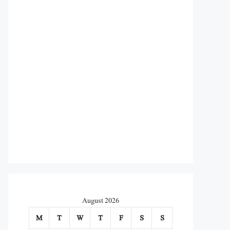
August 2026
M
T
W
T
F
S
S