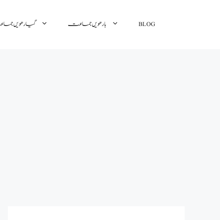
گیارھویں جم
بارھویں جماعت
BLOG