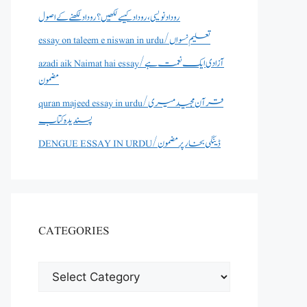
روداد نویسی ،روداد کیسے لکھیں؟ روداد لکھنے کے اصول
essay on taleem e niswan in urdu/تعلیم نسواں
azadi aik Naimat hai essay/آزادی ایک نعمت ہے
مضمون
quran majeed essay in urdu/قرآن مجید میری
پسندیدہ کتاب
DENGUE ESSAY IN URDU/ڈینگی بخار پر مضمون
CATEGORIES
CATEGORIES