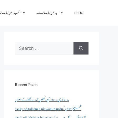
گیارھویں جم
بارھویں جماعت
BLOG
Search
for:
Recent Posts
روداد نویسی ،روداد کیسے لکھیں؟ روداد لکھنے کے اصول
essay on taleem e niswan in urdu/تعلیم نسواں
azadi aik Naimat hai essay/آزادی ایک نعمت ہے