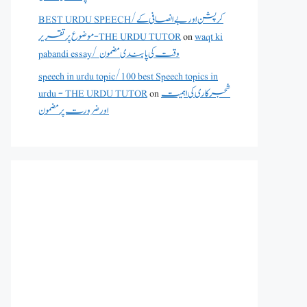
BEST URDU SPEECH/کرپشن اور بے انصافی کے
موضوع پر تقریر - THE URDU TUTOR
on
waqt ki
pabandi essay/ وقت کی پابندی مضمون
speech in urdu topic/100 best Speech topics in
urdu - THE URDU TUTOR
on
شجرکاری کی اہمیت
اور ضرورت پر مضمون