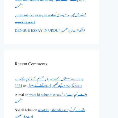
مضمون
quran majeed essay in urdu/قرآن مجید میری
پسندیدہ کتاب
DENGUE ESSAY IN URDU/ڈینگی بخار پر مضمون
Recent Comments
دو دوستوں کے درمیان علم کے فوائد پر مکالمہ - July
2024
on
روداد نویسی ،روداد کیسے لکھیں؟ روداد لکھنے کے اصول
Aimal
on
waqt ki pabandi essay/ وقت کی پابندی
مضمون
Sohail Iqbal
on
waqt ki pabandi essay/ وقت کی
پابندی مضمون