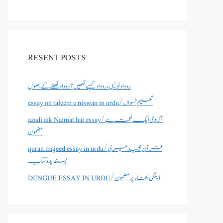
RESENT POSTS
روداد نویسی ،روداد کیسے لکھیں؟ روداد لکھنے کے اصول
essay on taleem e niswan in urdu/تعلیم نسواں
azadi aik Naimat hai essay/آزادی ایک نعمت ہے
مضمون
quran majeed essay in urdu/قرآن مجید میری
پسندیدہ کتاب
DENGUE ESSAY IN URDU/ڈینگی بخار پر مضمون