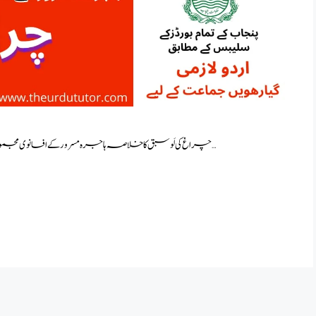
چراغ کی لَو سبق کا خلاصہ ہاجرہ مسرور کے افسانوی مجموعے “سب افسانے میرے” سے لیا گیا ہے۔ہاجرہ مسرور کے …