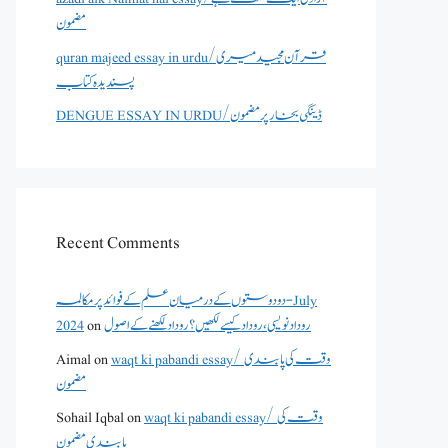
مضمون
quran majeed essay in urdu/قرآن مجید میری
پسندیدہ کتاب
DENGUE ESSAY IN URDU/ڈینگی بخار پر مضمون
Recent Comments
دو دوستوں کے درمیان علم کے فوائد پر مکالمہ - July
2024
on
روداد نویسی ،روداد کیسے لکھیں؟ روداد لکھنے کے اصول
Aimal
on
waqt ki pabandi essay/ وقت کی پابندی
مضمون
Sohail Iqbal
on
waqt ki pabandi essay/ وقت کی
پابندی مضمون