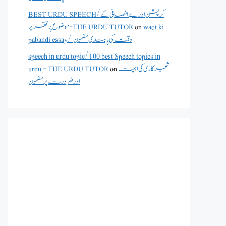
BEST URDU SPEECH/کرپشن اور بے انصافی کے
موضوع پر تقریر - THE URDU TUTOR
on
waqt ki
pabandi essay/ وقت کی پابندی مضمون
speech in urdu topic/100 best Speech topics in
urdu - THE URDU TUTOR
on
شجرکاری کی اہمیت
اور ضرورت پر مضمون