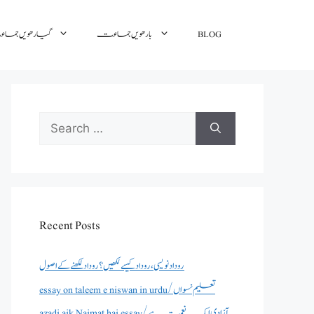
گیارھویں جم
بارھویں جماعت
BLOG
Search
for:
Recent Posts
روداد نویسی ،روداد کیسے لکھیں؟ روداد لکھنے کے اصول
essay on taleem e niswan in urdu/تعلیم نسواں
azadi aik Naimat hai essay/آزادی ایک نعمت ہے