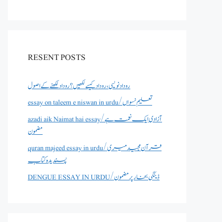
RESENT POSTS
روداد نویسی ،روداد کیسے لکھیں؟ روداد لکھنے کے اصول
essay on taleem e niswan in urdu/تعلیم نسواں
azadi aik Naimat hai essay/آزادی ایک نعمت ہے
مضمون
quran majeed essay in urdu/قرآن مجید میری
پسندیدہ کتاب
DENGUE ESSAY IN URDU/ڈینگی بخار پر مضمون