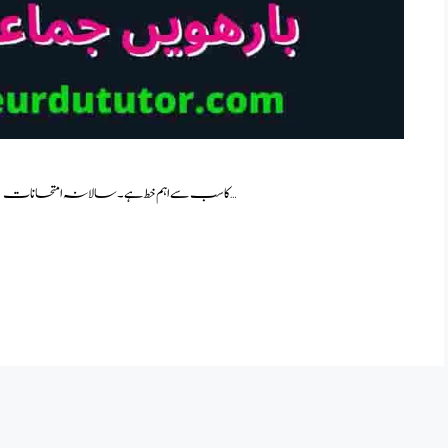
دوست کی والدہ کی وفات پر اظہارِ تعزیت کا خط smart syllabus کا سب سے اہم خط ہے۔ سالانہ امتحانات …