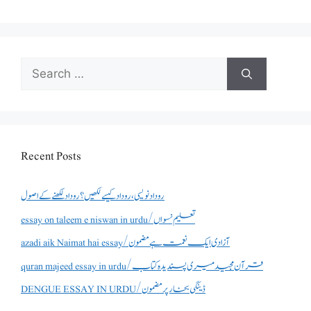
Search
for:
Recent Posts
روداد نویسی ،روداد کیسے لکھیں؟ روداد لکھنے کے اصول
essay on taleem e niswan in urdu/تعلیم نسواں
azadi aik Naimat hai essay/آزادی ایک نعمت ہے مضمون
quran majeed essay in urdu/قرآن مجید میری پسندیدہ کتاب
DENGUE ESSAY IN URDU/ڈینگی بخار پر مضمون