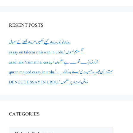
RESENT POSTS
روداد نویسی ،روداد کیسے لکھیں؟ روداد لکھنے کے اصول
essay on taleem e niswan in urdu/تعلیم نسواں
azadi aik Naimat hai essay/آزادی ایک نعمت ہے مضمون
quran majeed essay in urdu/قرآن مجید میری پسندیدہ کتاب
DENGUE ESSAY IN URDU/ڈینگی بخار پر مضمون
CATEGORIES
CATEGORIES