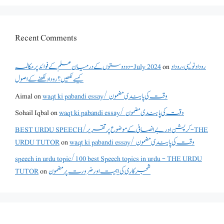
Recent Comments
دو دوستوں کے درمیان علم کے فوائد پر مکالمہ - July 2024
on
روداد نویسی ،روداد
کیسے لکھیں؟ روداد لکھنے کے اصول
Aimal
on
waqt ki pabandi essay/ وقت کی پابندی مضمون
Sohail Iqbal
on
waqt ki pabandi essay/ وقت کی پابندی مضمون
BEST URDU SPEECH/کرپشن اور بے انصافی کے موضوع پر تقریر - THE
URDU TUTOR
on
waqt ki pabandi essay/ وقت کی پابندی مضمون
speech in urdu topic/100 best Speech topics in urdu - THE URDU
TUTOR
on
شجرکاری کی اہمیت اور ضرورت پر مضمون