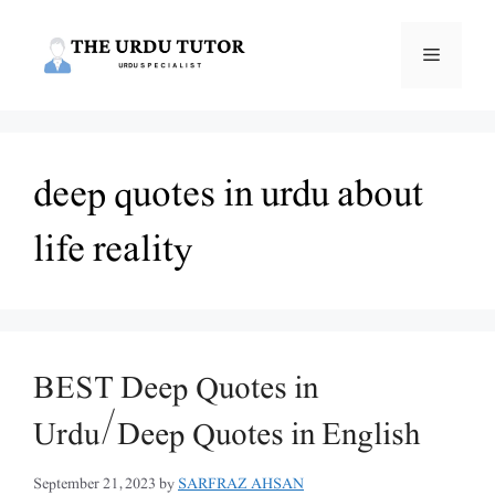
Skip
to
Menu
content
deep quotes in urdu about
life reality
BEST Deep Quotes in
Urdu/Deep Quotes in English
September 21, 2023
by
SARFRAZ AHSAN