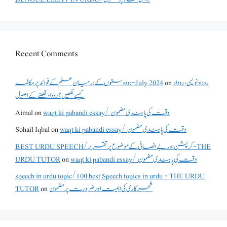
Recent Comments
دو دوستوں کے درمیان علم کے فوائد پر مکالمہ - July 2024
on
روداد نویسی ،روداد
کیسے لکھیں؟ روداد لکھنے کے اصول
Aimal
on
waqt ki pabandi essay/ وقت کی پابندی مضمون
Sohail Iqbal
on
waqt ki pabandi essay/ وقت کی پابندی مضمون
BEST URDU SPEECH/کرپشن اور بے انصافی کے موضوع پر تقریر - THE
URDU TUTOR
on
waqt ki pabandi essay/ وقت کی پابندی مضمون
speech in urdu topic/100 best Speech topics in urdu - THE URDU
TUTOR
on
شجرکاری کی اہمیت اور ضرورت پر مضمون