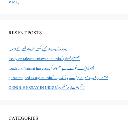
« May
RESENT POSTS
روداد نویسی ،روداد کیسے لکھیں؟ روداد لکھنے کے اصول
essay on taleem e niswan in urdu/تعلیم نسواں
azadi aik Naimat hai essay/آزادی ایک نعمت ہے مضمون
quran majeed essay in urdu/قرآن مجید میری پسندیدہ کتاب
DENGUE ESSAY IN URDU/ڈینگی بخار پر مضمون
CATEGORIES