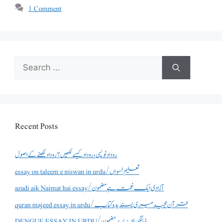
1 Comment
Search
for:
Recent Posts
روداد نویسی ،روداد کیسے لکھیں؟ روداد لکھنے کے اصول
essay on taleem e niswan in urdu/تعلیم نسواں
azadi aik Naimat hai essay/آزادی ایک نعمت ہے مضمون
quran majeed essay in urdu/قرآن مجید میری پسندیدہ کتاب
DENGUE ESSAY IN URDU/ڈینگی بخار پر مضمون