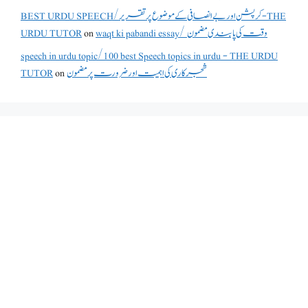
BEST URDU SPEECH/کرپشن اور بے انصافی کے موضوع پر تقریر - THE
waqt ki pabandi essay/ وقت کی پابندی مضمون
on
URDU TUTOR
speech in urdu topic/100 best Speech topics in urdu - THE URDU
شجرکاری کی اہمیت اور ضرورت پر مضمون
on
TUTOR