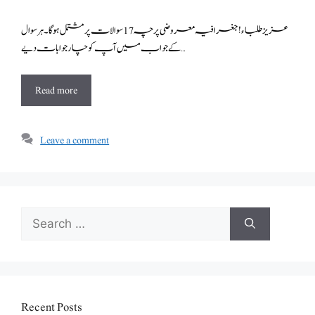
عزیز طلباء! جغرافیہ معروضی پرچہ 17 سوالات پر مشتمل ہو گا۔ہر سوال
کے جواب میں آپ کو چار جوابات دیے …
Read more
Leave a comment
Search
for:
Recent Posts