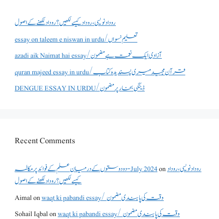
روداد نویسی ،روداد کیسے لکھیں؟ روداد لکھنے کے اصول
essay on taleem e niswan in urdu/تعلیم نسواں
azadi aik Naimat hai essay/آزادی ایک نعمت ہے مضمون
quran majeed essay in urdu/قرآن مجید میری پسندیدہ کتاب
DENGUE ESSAY IN URDU/ڈینگی بخار پر مضمون
Recent Comments
روداد نویسی ،روداد
on
دو دوستوں کے درمیان علم کے فوائد پر مکالمہ - July 2024
کیسے لکھیں؟ روداد لکھنے کے اصول
waqt ki pabandi essay/ وقت کی پابندی مضمون
on
Aimal
waqt ki pabandi essay/ وقت کی پابندی مضمون
on
Sohail Iqbal