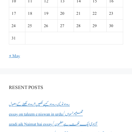
10
11
12
13
14
15
16
17
18
19
20
21
22
23
24
25
26
27
28
29
30
31
« May
RESENT POSTS
روداد نویسی ،روداد کیسے لکھیں؟ روداد لکھنے کے اصول
essay on taleem e niswan in urdu/تعلیم نسواں
azadi aik Naimat hai essay/آزادی ایک نعمت ہے مضمون