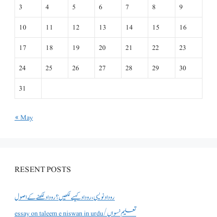
3
4
5
6
7
8
9
10
11
12
13
14
15
16
17
18
19
20
21
22
23
24
25
26
27
28
29
30
31
« May
RESENT POSTS
روداد نویسی ،روداد کیسے لکھیں؟ روداد لکھنے کے اصول
essay on taleem e niswan in urdu/تعلیم نسواں