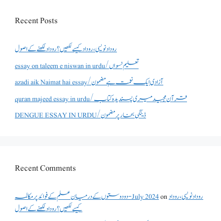
Recent Posts
روداد نویسی ،روداد کیسے لکھیں؟ روداد لکھنے کے اصول
essay on taleem e niswan in urdu/تعلیم نسواں
azadi aik Naimat hai essay/آزادی ایک نعمت ہے مضمون
quran majeed essay in urdu/قرآن مجید میری پسندیدہ کتاب
DENGUE ESSAY IN URDU/ڈینگی بخار پر مضمون
Recent Comments
روداد نویسی ،روداد
on
دو دوستوں کے درمیان علم کے فوائد پر مکالمہ - July 2024
کیسے لکھیں؟ روداد لکھنے کے اصول