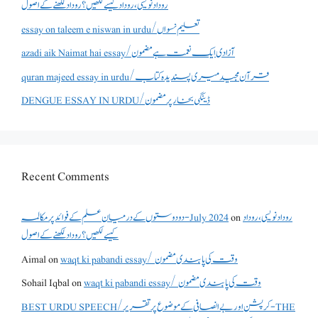
روداد نویسی ،روداد کیسے لکھیں؟ روداد لکھنے کے اصول
essay on taleem e niswan in urdu/تعلیم نسواں
azadi aik Naimat hai essay/آزادی ایک نعمت ہے مضمون
quran majeed essay in urdu/قرآن مجید میری پسندیدہ کتاب
DENGUE ESSAY IN URDU/ڈینگی بخار پر مضمون
Recent Comments
دو دوستوں کے درمیان علم کے فوائد پر مکالمہ - July 2024
on
روداد نویسی ،روداد
کیسے لکھیں؟ روداد لکھنے کے اصول
Aimal
on
waqt ki pabandi essay/ وقت کی پابندی مضمون
Sohail Iqbal
on
waqt ki pabandi essay/ وقت کی پابندی مضمون
BEST URDU SPEECH/کرپشن اور بے انصافی کے موضوع پر تقریر - THE