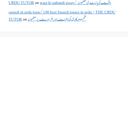
URDU TUTOR
on
waqt ki pabandi essay/ وقت کی پابندی مضمون
speech in urdu topic/100 best Speech topics in urdu - THE URDU
TUTOR
on
شجرکاری کی اہمیت اور ضرورت پر مضمون