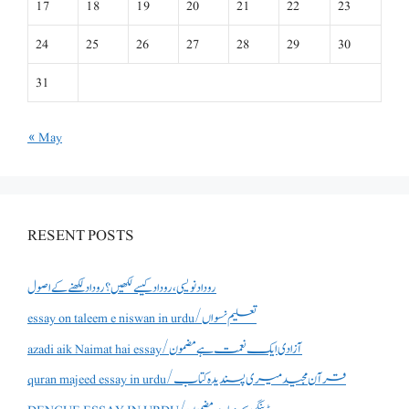
17
18
19
20
21
22
23
24
25
26
27
28
29
30
31
« May
RESENT POSTS
روداد نویسی ،روداد کیسے لکھیں؟ روداد لکھنے کے اصول
essay on taleem e niswan in urdu/تعلیم نسواں
azadi aik Naimat hai essay/آزادی ایک نعمت ہے مضمون
quran majeed essay in urdu/قرآن مجید میری پسندیدہ کتاب