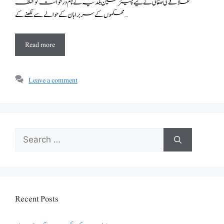
علاقے کی صفائی کے لیے چیئرمین بلدیہ کے نام درخواست کو مختلف
محکموں کے سربراہان کے حوالے سے لکھنے کے …
Read more
Leave a comment
Search
for:
Recent Posts