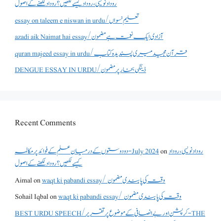
روداد نویسی ،روداد کیسے لکھیں؟ روداد لکھنے کے اصول
essay on taleem e niswan in urdu/تعلیم نسواں
azadi aik Naimat hai essay/آزادی ایک نعمت ہے مضمون
quran majeed essay in urdu/قرآن مجید میری پسندیدہ کتاب
DENGUE ESSAY IN URDU/ڈینگی بخار پر مضمون
Recent Comments
روداد نویسی ،روداد
on
دو دوستوں کے درمیان علم کے فوائد پر مکالمہ - July 2024
کیسے لکھیں؟ روداد لکھنے کے اصول
waqt ki pabandi essay/ وقت کی پابندی مضمون
on
Aimal
waqt ki pabandi essay/ وقت کی پابندی مضمون
on
Sohail Iqbal
BEST URDU SPEECH/کرپشن اور بے انصافی کے موضوع پر تقریر - THE