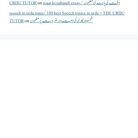
waqt ki pabandi essay/ وقت کی پابندی مضمون
on
URDU TUTOR
speech in urdu topic/100 best Speech topics in urdu - THE URDU
شجرکاری کی اہمیت اور ضرورت پر مضمون
on
TUTOR