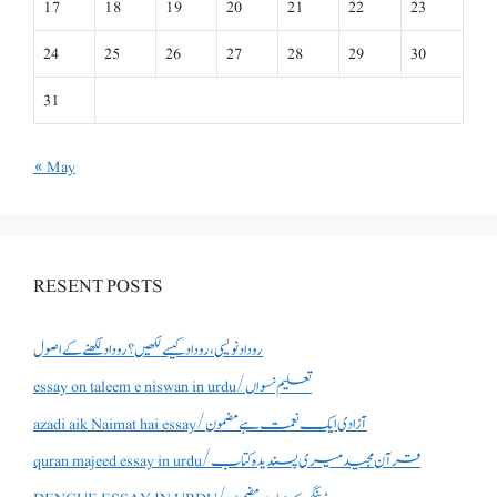
17
18
19
20
21
22
23
24
25
26
27
28
29
30
31
« May
RESENT POSTS
روداد نویسی ،روداد کیسے لکھیں؟ روداد لکھنے کے اصول
essay on taleem e niswan in urdu/تعلیم نسواں
azadi aik Naimat hai essay/آزادی ایک نعمت ہے مضمون
quran majeed essay in urdu/قرآن مجید میری پسندیدہ کتاب