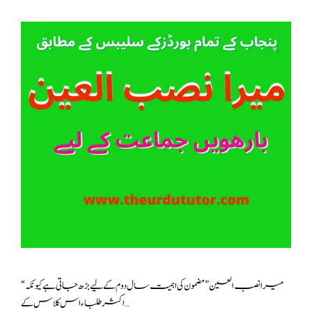
“میرا نصب العین ” مضمون کی اہمیت سال دوم کے لیے بڑھ جاتی ہے کیونکہ
اکثر طلباء اس کلاس کے …