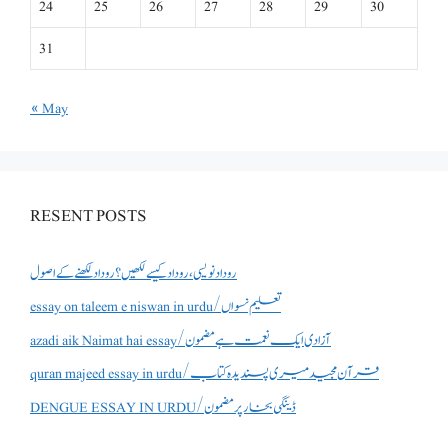
24
25
26
27
28
29
30
31
« May
RESENT POSTS
روداد نویسی ،روداد کیسے لکھیں؟ روداد لکھنے کے اصول
essay on taleem e niswan in urdu/تعلیم نسواں
azadi aik Naimat hai essay/آزادی ایک نعمت ہے مضمون
quran majeed essay in urdu/قرآن مجید میری پسندیدہ کتاب
DENGUE ESSAY IN URDU/ڈینگی بخار پر مضمون