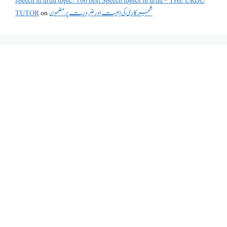
speech in urdu topic/100 best Speech topics in urdu - THE URDU
TUTOR
on
شجرکاری کی اہمیت اور ضرورت پر مضمون