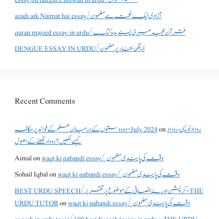
azadi aik Naimat hai essay/آزادی ایک نعمت ہے مضمون
quran majeed essay in urdu/قرآن مجید میری پسندیدہ کتاب
DENGUE ESSAY IN URDU/ڈینگی بخار پر مضمون
Recent Comments
دو دوستوں کے درمیان علم کے فوائد پر مکالمہ - July 2024
on
روداد نویسی ،روداد
کیسے لکھیں؟ روداد لکھنے کے اصول
Aimal
on
waqt ki pabandi essay/ وقت کی پابندی مضمون
Sohail Iqbal
on
waqt ki pabandi essay/ وقت کی پابندی مضمون
BEST URDU SPEECH/کرپشن اور بے انصافی کے موضوع پر تقریر - THE
URDU TUTOR
on
waqt ki pabandi essay/ وقت کی پابندی مضمون