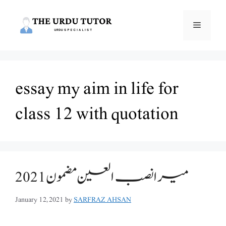
Skip
to
Menu
content
essay my aim in life for
class 12 with quotation
میرا نصب العین مضمون 2021
January 12, 2021
by
SARFRAZ AHSAN