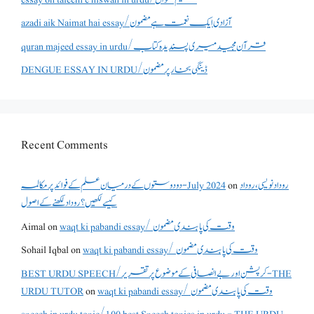
azadi aik Naimat hai essay/آزادی ایک نعمت ہے مضمون
quran majeed essay in urdu/قرآن مجید میری پسندیدہ کتاب
DENGUE ESSAY IN URDU/ڈینگی بخار پر مضمون
Recent Comments
دو دوستوں کے درمیان علم کے فوائد پر مکالمہ - July 2024
on
روداد نویسی ،روداد
کیسے لکھیں؟ روداد لکھنے کے اصول
Aimal
on
waqt ki pabandi essay/ وقت کی پابندی مضمون
Sohail Iqbal
on
waqt ki pabandi essay/ وقت کی پابندی مضمون
BEST URDU SPEECH/کرپشن اور بے انصافی کے موضوع پر تقریر - THE
URDU TUTOR
on
waqt ki pabandi essay/ وقت کی پابندی مضمون