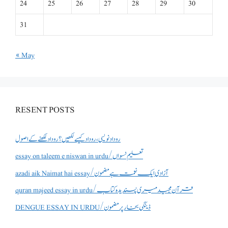
24
25
26
27
28
29
30
31
« May
RESENT POSTS
روداد نویسی ،روداد کیسے لکھیں؟ روداد لکھنے کے اصول
essay on taleem e niswan in urdu/تعلیم نسواں
azadi aik Naimat hai essay/آزادی ایک نعمت ہے مضمون
quran majeed essay in urdu/قرآن مجید میری پسندیدہ کتاب
DENGUE ESSAY IN URDU/ڈینگی بخار پر مضمون