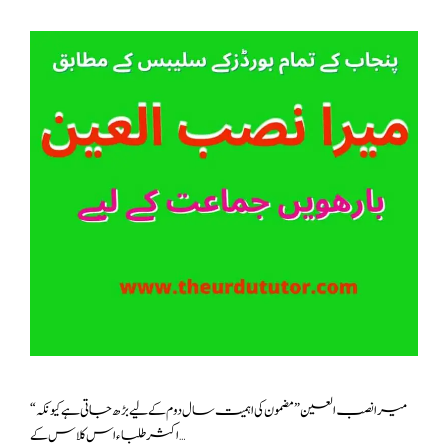
“میرا نصب العین ” مضمون کی اہمیت سال دوم کے لیے بڑھ جاتی ہے کیونکہ
اکثر طلباء اس کلاس کے …