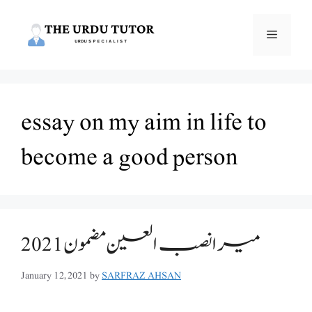
Skip
to
Menu
content
essay on my aim in life to
become a good person
میرا نصب العین مضمون 2021
January 12, 2021
by
SARFRAZ AHSAN