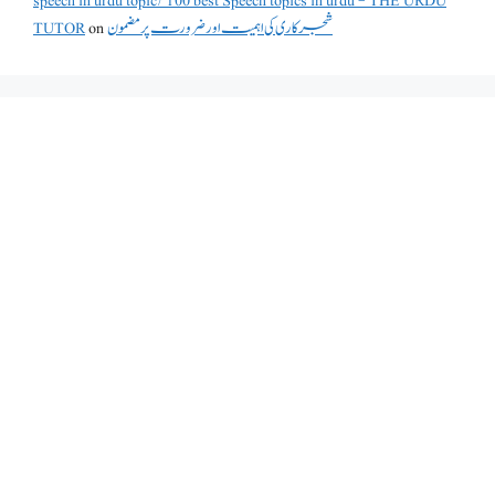
speech in urdu topic/100 best Speech topics in urdu - THE URDU
TUTOR
on
شجرکاری کی اہمیت اور ضرورت پر مضمون