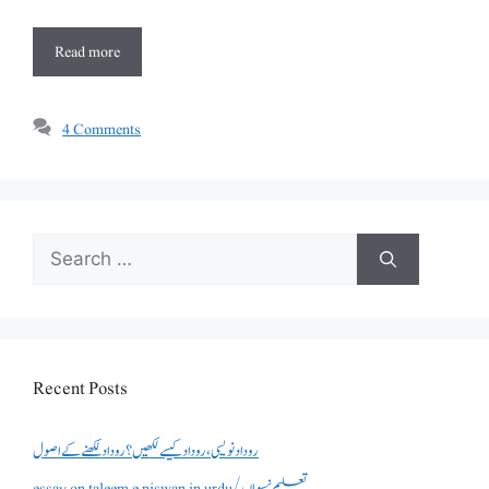
Read more
4 Comments
Search
for:
Recent Posts
روداد نویسی ،روداد کیسے لکھیں؟ روداد لکھنے کے اصول
essay on taleem e niswan in urdu/تعلیم نسواں