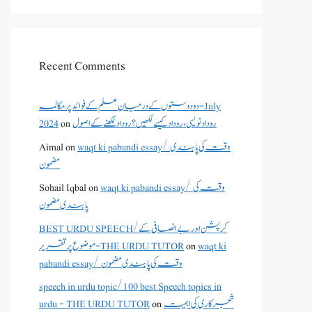
Recent Comments
دو دوستوں کے درمیان علم کے فوائد پر مکالمہ - July
2024
on
روداد نویسی ،روداد کیسے لکھیں؟ روداد لکھنے کے اصول
Aimal
on
waqt ki pabandi essay/ وقت کی پابندی
مضمون
Sohail Iqbal
on
waqt ki pabandi essay/ وقت کی
پابندی مضمون
BEST URDU SPEECH/کرپشن اور بے انصافی کے
موضوع پر تقریر - THE URDU TUTOR
on
waqt ki
pabandi essay/ وقت کی پابندی مضمون
speech in urdu topic/100 best Speech topics in
urdu - THE URDU TUTOR
on
شجرکاری کی اہمیت