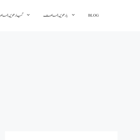
گیارھویں جم
بارھویں جماعت
BLOG