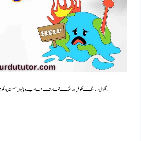
گلوبل وارمنگ گلوبل وارمنگ تعارف حالیہ دہائیوں میں، گلوبل وارمنگ کا مسئلہ عہد جدید کے سب سے اہم ماحولیاتی چیلنجوں …