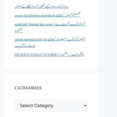
روداد نویسی ،روداد کیسے لکھیں؟ روداد لکھنے کے اصول
essay on taleem e niswan in urdu/تعلیم نسواں
azadi aik Naimat hai essay/آزادی ایک نعمت ہے
مضمون
quran majeed essay in urdu/قرآن مجید میری
پسندیدہ کتاب
DENGUE ESSAY IN URDU/ڈینگی بخار پر مضمون
CATEGORIES
CATEGORIES