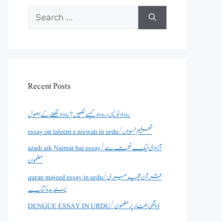
Search
for:
Recent Posts
روداد نویسی ،روداد کیسے لکھیں؟ روداد لکھنے کے اصول
essay on taleem e niswan in urdu/تعلیم نسواں
azadi aik Naimat hai essay/آزادی ایک نعمت ہے
مضمون
quran majeed essay in urdu/قرآن مجید میری
پسندیدہ کتاب
DENGUE ESSAY IN URDU/ڈینگی بخار پر مضمون