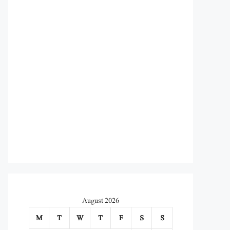
August 2026
M
T
W
T
F
S
S