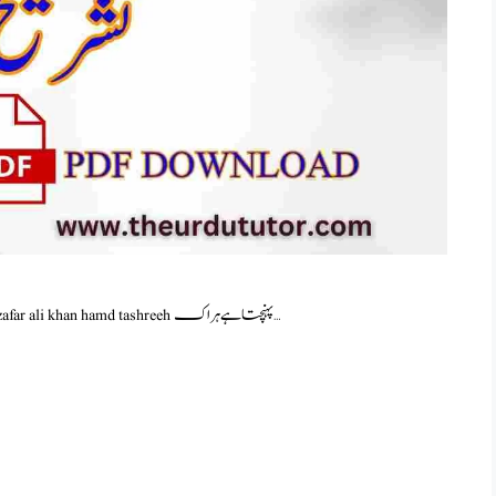
مولانا ظفر علی خان کی نظم حمد کے اشعار کی تشریح maulana zafar ali khan hamd tashreeh پہنچتا ہے ہراک …