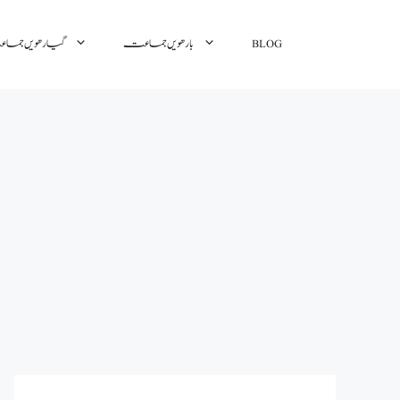
گیارھویں جم
بارھویں جماعت
BLOG