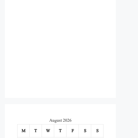
August 2026
M
T
W
T
F
S
S