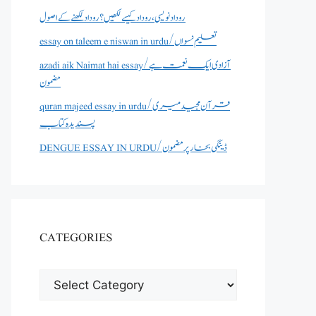
روداد نویسی ،روداد کیسے لکھیں؟ روداد لکھنے کے اصول
essay on taleem e niswan in urdu/تعلیم نسواں
azadi aik Naimat hai essay/آزادی ایک نعمت ہے
مضمون
quran majeed essay in urdu/قرآن مجید میری
پسندیدہ کتاب
DENGUE ESSAY IN URDU/ڈینگی بخار پر مضمون
CATEGORIES
CATEGORIES