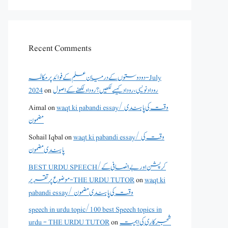
Recent Comments
دو دوستوں کے درمیان علم کے فوائد پر مکالمہ - July
2024
on
روداد نویسی ،روداد کیسے لکھیں؟ روداد لکھنے کے اصول
Aimal
on
waqt ki pabandi essay/ وقت کی پابندی
مضمون
Sohail Iqbal
on
waqt ki pabandi essay/ وقت کی
پابندی مضمون
BEST URDU SPEECH/کرپشن اور بے انصافی کے
موضوع پر تقریر - THE URDU TUTOR
on
waqt ki
pabandi essay/ وقت کی پابندی مضمون
speech in urdu topic/100 best Speech topics in
urdu - THE URDU TUTOR
on
شجرکاری کی اہمیت