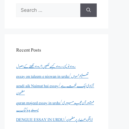
Search
for:
Recent Posts
روداد نویسی ،روداد کیسے لکھیں؟ روداد لکھنے کے اصول
essay on taleem e niswan in urdu/تعلیم نسواں
azadi aik Naimat hai essay/آزادی ایک نعمت ہے
مضمون
quran majeed essay in urdu/قرآن مجید میری
پسندیدہ کتاب
DENGUE ESSAY IN URDU/ڈینگی بخار پر مضمون