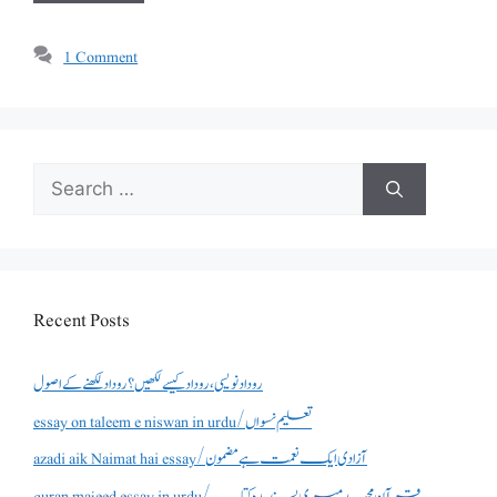
1 Comment
Search
for:
Recent Posts
روداد نویسی ،روداد کیسے لکھیں؟ روداد لکھنے کے اصول
essay on taleem e niswan in urdu/تعلیم نسواں
azadi aik Naimat hai essay/آزادی ایک نعمت ہے مضمون
quran majeed essay in urdu/قرآن مجید میری پسندیدہ کتاب