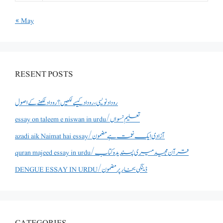
« May
RESENT POSTS
روداد نویسی ،روداد کیسے لکھیں؟ روداد لکھنے کے اصول
essay on taleem e niswan in urdu/تعلیم نسواں
azadi aik Naimat hai essay/آزادی ایک نعمت ہے مضمون
quran majeed essay in urdu/قرآن مجید میری پسندیدہ کتاب
DENGUE ESSAY IN URDU/ڈینگی بخار پر مضمون
CATEGORIES