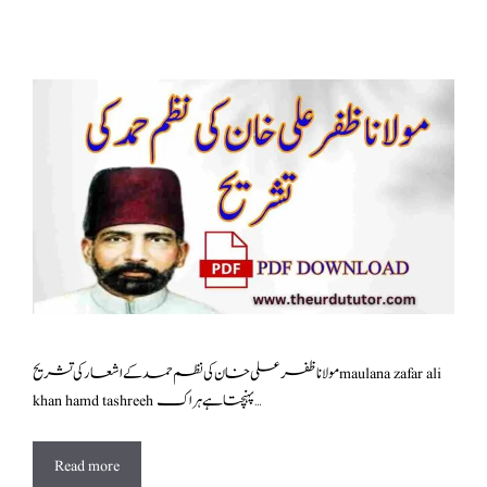
مولانا ظفر علی خان کی نظم حمد کے اشعار کی تشریح maulana zafar ali
khan hamd tashreeh پہنچتا ہے ہراک …
Read more