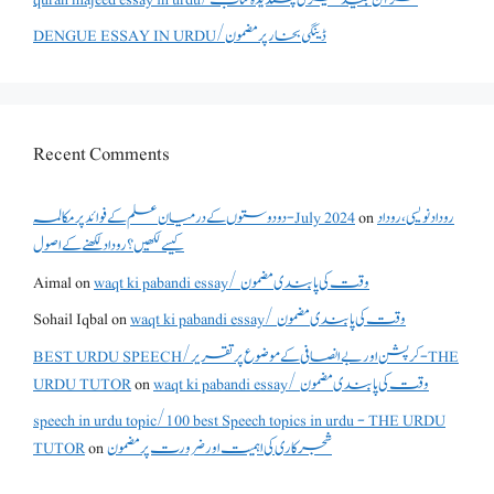
DENGUE ESSAY IN URDU/ڈینگی بخار پر مضمون
Recent Comments
دو دوستوں کے درمیان علم کے فوائد پر مکالمہ - July 2024
on
روداد نویسی ،روداد
کیسے لکھیں؟ روداد لکھنے کے اصول
Aimal
on
waqt ki pabandi essay/ وقت کی پابندی مضمون
Sohail Iqbal
on
waqt ki pabandi essay/ وقت کی پابندی مضمون
BEST URDU SPEECH/کرپشن اور بے انصافی کے موضوع پر تقریر - THE
URDU TUTOR
on
waqt ki pabandi essay/ وقت کی پابندی مضمون
speech in urdu topic/100 best Speech topics in urdu - THE URDU
TUTOR
on
شجرکاری کی اہمیت اور ضرورت پر مضمون