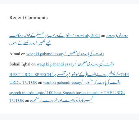
Recent Comments
روداد نویسی ،روداد
on
دو دوستوں کے درمیان علم کے فوائد پر مکالمہ - July 2024
کیسے لکھیں؟ روداد لکھنے کے اصول
waqt ki pabandi essay/ وقت کی پابندی مضمون
on
Aimal
waqt ki pabandi essay/ وقت کی پابندی مضمون
on
Sohail Iqbal
BEST URDU SPEECH/کرپشن اور بے انصافی کے موضوع پر تقریر - THE
waqt ki pabandi essay/ وقت کی پابندی مضمون
on
URDU TUTOR
speech in urdu topic/100 best Speech topics in urdu - THE URDU
شجرکاری کی اہمیت اور ضرورت پر مضمون
on
TUTOR