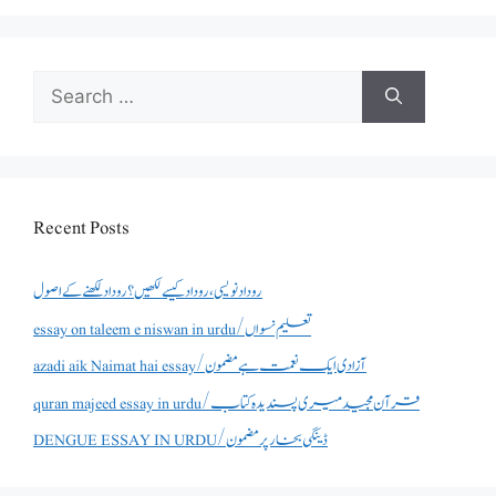
Search
for:
Recent Posts
روداد نویسی ،روداد کیسے لکھیں؟ روداد لکھنے کے اصول
essay on taleem e niswan in urdu/تعلیم نسواں
azadi aik Naimat hai essay/آزادی ایک نعمت ہے مضمون
quran majeed essay in urdu/قرآن مجید میری پسندیدہ کتاب
DENGUE ESSAY IN URDU/ڈینگی بخار پر مضمون