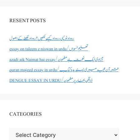
RESENT POSTS
روداد نویسی ،روداد کیسے لکھیں؟ روداد لکھنے کے اصول
essay on taleem e niswan in urdu/تعلیم نسواں
azadi aik Naimat hai essay/آزادی ایک نعمت ہے مضمون
quran majeed essay in urdu/قرآن مجید میری پسندیدہ کتاب
DENGUE ESSAY IN URDU/ڈینگی بخار پر مضمون
CATEGORIES
CATEGORIES