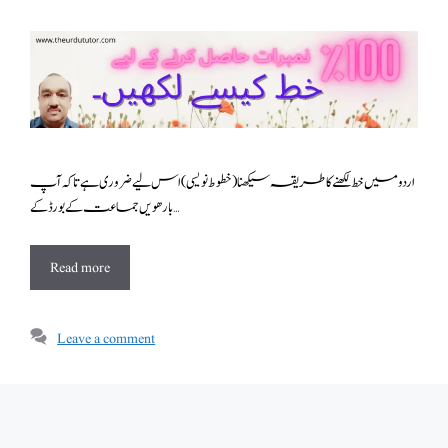
اردو میں خط لکھنے کا طریقہ سیکھنا(خطوط نویسی ) اس لیے ضروری ہے تاکہ آپ
بارھویں جماعت کے بورڈ کے …
Read more
Leave a comment