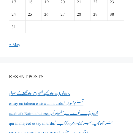
17
18
19
20
21
22
23
24
25
26
27
28
29
30
31
« May
RESENT POSTS
روداد نویسی ،روداد کیسے لکھیں؟ روداد لکھنے کے اصول
essay on taleem e niswan in urdu/تعلیم نسواں
azadi aik Naimat hai essay/آزادی ایک نعمت ہے مضمون
quran majeed essay in urdu/قرآن مجید میری پسندیدہ کتاب