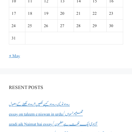
10
11
12
13
14
15
16
17
18
19
20
21
22
23
24
25
26
27
28
29
30
31
« May
RESENT POSTS
روداد نویسی ،روداد کیسے لکھیں؟ روداد لکھنے کے اصول
essay on taleem e niswan in urdu/تعلیم نسواں
azadi aik Naimat hai essay/آزادی ایک نعمت ہے مضمون