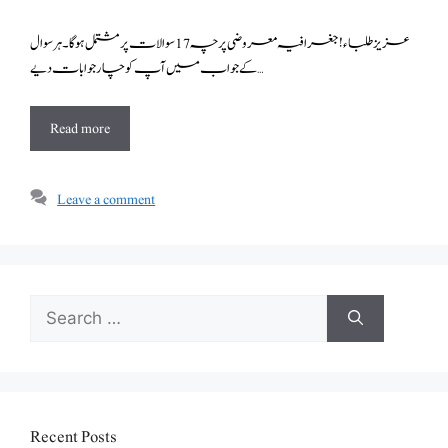
عزیز طلباء! جغرافیہ معروضی پرچہ 17 سوالات پر مشتمل ہو گا۔ہر سوال
کے جواب میں آپ کو چار جوابات دیے …
Read more
Leave a comment
Search
for:
Recent Posts