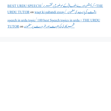
BEST URDU SPEECH/کرپشن اور بے انصافی کے موضوع پر تقریر - THE
waqt ki pabandi essay/ وقت کی پابندی مضمون
on
URDU TUTOR
speech in urdu topic/100 best Speech topics in urdu - THE URDU
شجرکاری کی اہمیت اور ضرورت پر مضمون
on
TUTOR