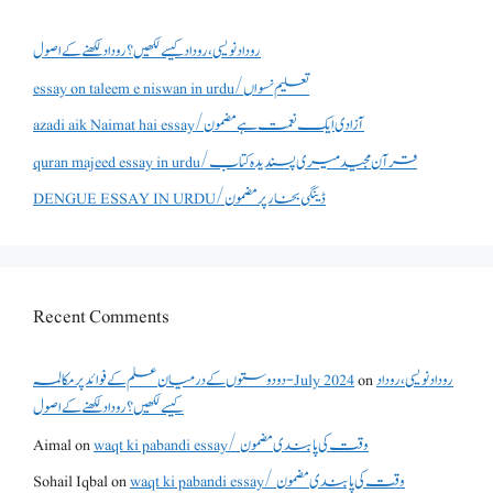
روداد نویسی ،روداد کیسے لکھیں؟ روداد لکھنے کے اصول
essay on taleem e niswan in urdu/تعلیم نسواں
azadi aik Naimat hai essay/آزادی ایک نعمت ہے مضمون
quran majeed essay in urdu/قرآن مجید میری پسندیدہ کتاب
DENGUE ESSAY IN URDU/ڈینگی بخار پر مضمون
Recent Comments
روداد نویسی ،روداد
on
دو دوستوں کے درمیان علم کے فوائد پر مکالمہ - July 2024
کیسے لکھیں؟ روداد لکھنے کے اصول
waqt ki pabandi essay/ وقت کی پابندی مضمون
on
Aimal
waqt ki pabandi essay/ وقت کی پابندی مضمون
on
Sohail Iqbal