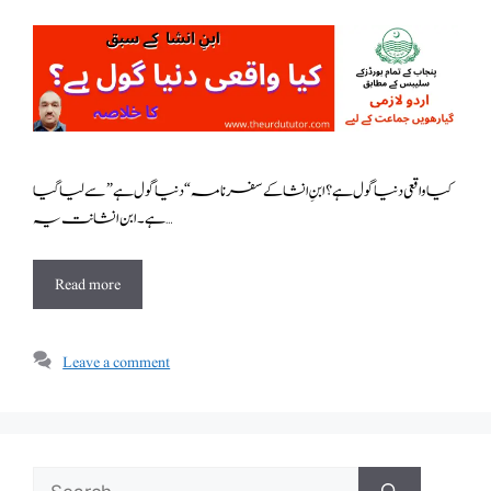
کیا واقعی دنیا گول ہے؟ ابنِ انشا کے سفر نامہ “دنیا گول ہے” سے لیا گیا
ہے۔ابن انشا نت یہ …
Read more
Leave a comment
Search