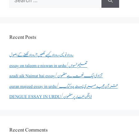
for:
Recent Posts
روداد نویسی ،روداد کیسے لکھیں؟ روداد لکھنے کے اصول
essay on taleem e niswan in urdu/تعلیم نسواں
azadi aik Naimat hai essay/آزادی ایک نعمت ہے مضمون
quran majeed essay in urdu/قرآن مجید میری پسندیدہ کتاب
DENGUE ESSAY IN URDU/ڈینگی بخار پر مضمون
Recent Comments