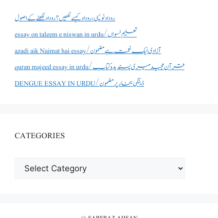
روداد نویسی ،روداد کیسے لکھیں؟ روداد لکھنے کے اصول
essay on taleem e niswan in urdu/تعلیم نسواں
azadi aik Naimat hai essay/آزادی ایک نعمت ہے مضمون
quran majeed essay in urdu/قرآن مجید میری پسندیدہ کتاب
DENGUE ESSAY IN URDU/ڈینگی بخار پر مضمون
CATEGORIES
CATEGORIES