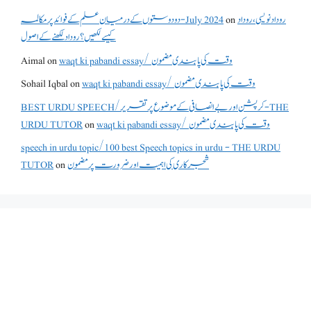
دو دوستوں کے درمیان علم کے فوائد پر مکالمہ - July 2024
on
روداد نویسی ،روداد
کیسے لکھیں؟ روداد لکھنے کے اصول
Aimal
on
waqt ki pabandi essay/ وقت کی پابندی مضمون
Sohail Iqbal
on
waqt ki pabandi essay/ وقت کی پابندی مضمون
BEST URDU SPEECH/کرپشن اور بے انصافی کے موضوع پر تقریر - THE
URDU TUTOR
on
waqt ki pabandi essay/ وقت کی پابندی مضمون
speech in urdu topic/100 best Speech topics in urdu - THE URDU
TUTOR
on
شجرکاری کی اہمیت اور ضرورت پر مضمون