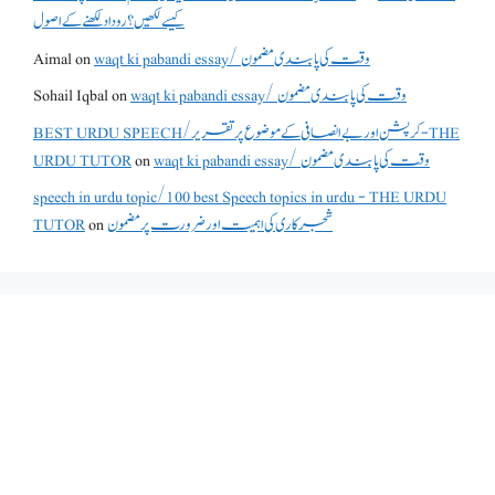
کیسے لکھیں؟ روداد لکھنے کے اصول
waqt ki pabandi essay/ وقت کی پابندی مضمون
on
Aimal
waqt ki pabandi essay/ وقت کی پابندی مضمون
on
Sohail Iqbal
BEST URDU SPEECH/کرپشن اور بے انصافی کے موضوع پر تقریر - THE
waqt ki pabandi essay/ وقت کی پابندی مضمون
on
URDU TUTOR
speech in urdu topic/100 best Speech topics in urdu - THE URDU
شجرکاری کی اہمیت اور ضرورت پر مضمون
on
TUTOR