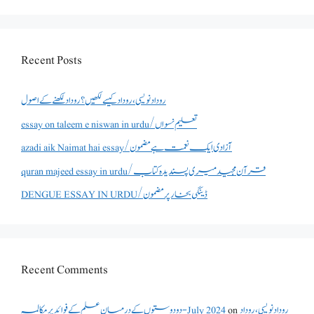
Recent Posts
روداد نویسی ،روداد کیسے لکھیں؟ روداد لکھنے کے اصول
essay on taleem e niswan in urdu/تعلیم نسواں
azadi aik Naimat hai essay/آزادی ایک نعمت ہے مضمون
quran majeed essay in urdu/قرآن مجید میری پسندیدہ کتاب
DENGUE ESSAY IN URDU/ڈینگی بخار پر مضمون
Recent Comments
روداد نویسی ،روداد
on
دو دوستوں کے درمیان علم کے فوائد پر مکالمہ - July 2024