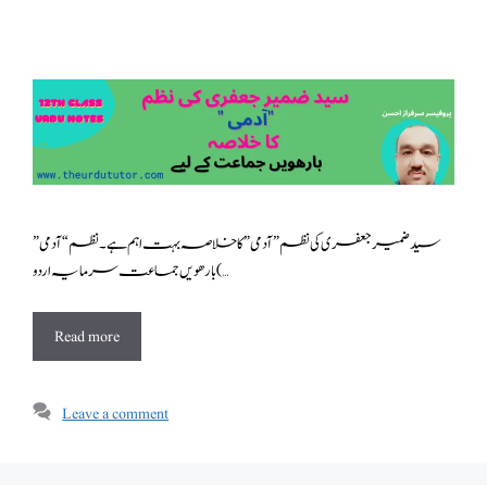
سید ضمیر جعفری کی نظم ” آدمی ” کا خلاصہ بہت اہم ہے ۔نظم “آدمی”
بارھویں جماعت سرمایہ اردو ( …
Read more
Leave a comment