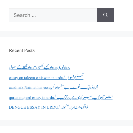
Search
for:
Recent Posts
روداد نویسی ،روداد کیسے لکھیں؟ روداد لکھنے کے اصول
essay on taleem e niswan in urdu/تعلیم نسواں
azadi aik Naimat hai essay/آزادی ایک نعمت ہے مضمون
quran majeed essay in urdu/قرآن مجید میری پسندیدہ کتاب
DENGUE ESSAY IN URDU/ڈینگی بخار پر مضمون