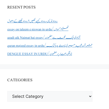
RESENT POSTS
روداد نویسی ،روداد کیسے لکھیں؟ روداد لکھنے کے اصول
essay on taleem e niswan in urdu/تعلیم نسواں
azadi aik Naimat hai essay/آزادی ایک نعمت ہے مضمون
quran majeed essay in urdu/قرآن مجید میری پسندیدہ کتاب
DENGUE ESSAY IN URDU/ڈینگی بخار پر مضمون
CATEGORIES
CATEGORIES