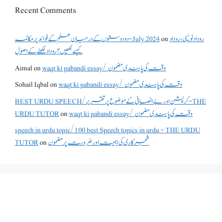
Recent Comments
دو دوستوں کے درمیان علم کے فوائد پر مکالمہ - July 2024
on
روداد نویسی ،روداد
کیسے لکھیں؟ روداد لکھنے کے اصول
Aimal
on
waqt ki pabandi essay/ وقت کی پابندی مضمون
Sohail Iqbal
on
waqt ki pabandi essay/ وقت کی پابندی مضمون
BEST URDU SPEECH/کرپشن اور بے انصافی کے موضوع پر تقریر - THE
URDU TUTOR
on
waqt ki pabandi essay/ وقت کی پابندی مضمون
speech in urdu topic/100 best Speech topics in urdu - THE URDU
TUTOR
on
شجرکاری کی اہمیت اور ضرورت پر مضمون