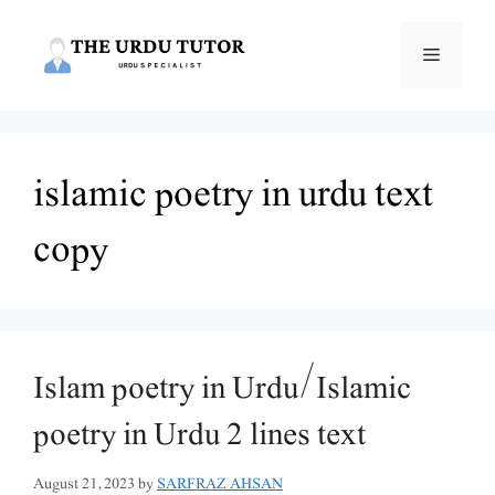
Skip
to
Menu
content
islamic poetry in urdu text
copy
Islam poetry in Urdu/Islamic
poetry in Urdu 2 lines text
August 21, 2023
by
SARFRAZ AHSAN