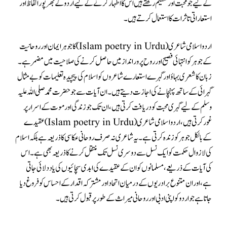
کے لیے جو محبت اور تعظیم رکھتے ہیں اس کا اظہار کرنے کے لیے اردو کے بھرپور الفاظ اور
استعاراتی تاثرات کا استعمال کرتے ہیں۔
اردو اسلامی شاعری(Islam poetry in Urdu) کا جوہر ایمان اور روحانیت
کے جوہر کو انتہائی فصیح اور روح پرور انداز میں حاصل کرنے کی صلاحیت میں مضمر ہے۔
زبان کا شعری بہاؤ اور گہرے استعارے شاعروں کو اسلام کی پیچیدہ تعلیمات کو بے مثال
گہرائی کے ساتھ پہنچانے کی اجازت دیتے ہیں۔ ان آیات سے جو حضرت محمد صلی اللہ علیہ
وسلم کے لیے گہری محبت کو دریافت کرتی ہیں، ان تک جو زندگی اور موت کے اسرار پر
غور کرتی ہیں، اردو اسلامی شاعری (Islam poetry in Urdu)عقیدے
کے بالکل جوہر کو زندہ کرتی ہے۔ یہ شاعری نہ صرف روحانی عکاسی کا ذریعہ ہے بلکہ اسلام
کی لازوال حکمت کو ایک نسل سے دوسری نسل تک منتقل کرنے کا ذریعہ بھی ہے۔ اس
کی آیات کے ذریعے، مسلمانوں کو ان کے عقیدے کی ابدی سچائیوں کی یاد دلائی جاتی
ہے، اور ان متنوع برادریوں کے درمیان اتحاد اور مشترکہ اقدار کے احساس کو فروغ دیا
جاتا ہے جو اردو کو اپنی ادبی اور روحانی میراث کے طور پر قبول کرتی ہیں۔