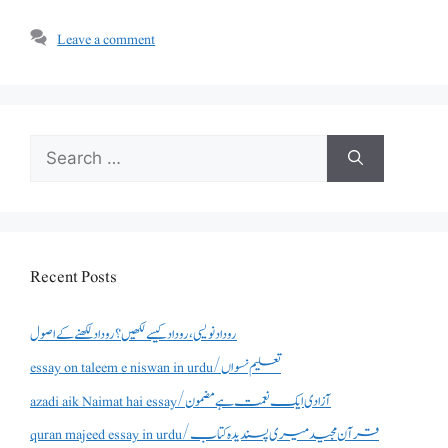
Leave a comment
Search
for:
Recent Posts
روداد نویسی ،روداد کیسے لکھیں؟ روداد لکھنے کے اصول
essay on taleem e niswan in urdu/تعلیم نسواں
azadi aik Naimat hai essay/آزادی ایک نعمت ہے مضمون
quran majeed essay in urdu/قرآن مجید میری پسندیدہ کتاب