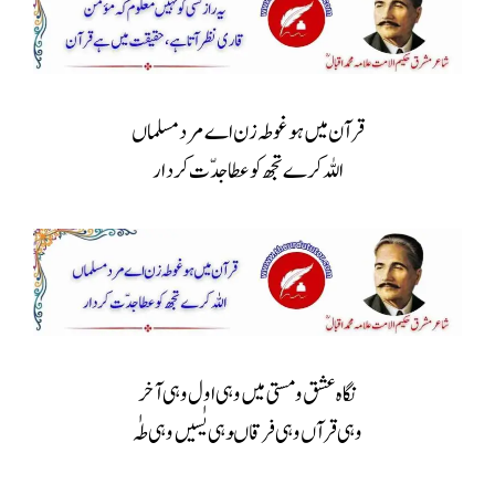
قرآن میں ہو غوطہ زن اے مرد مسلماں
اللہ کرے تجھ کو عطا جدّت کردار
نگاہ عشق ومستی میں وہی اول وہی آخر
وہی قرآں وہی فرقاںوہی یٰسیں وہی طہٰ