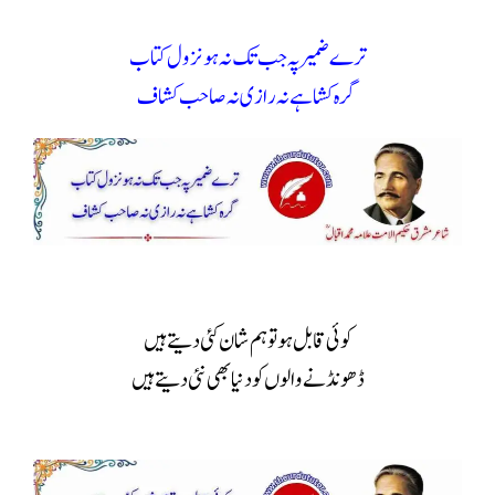
ترے ضمیرپہ جب تک نہ ہو نزول کتاب
گرہ کشاہے نہ رازی نہ صاحب کشاف
کوئی قابل ہو تو ہم شان کئی دیتے ہیں
ڈھونڈنے والوں کو دنیا بھی نئی دیتے ہیں