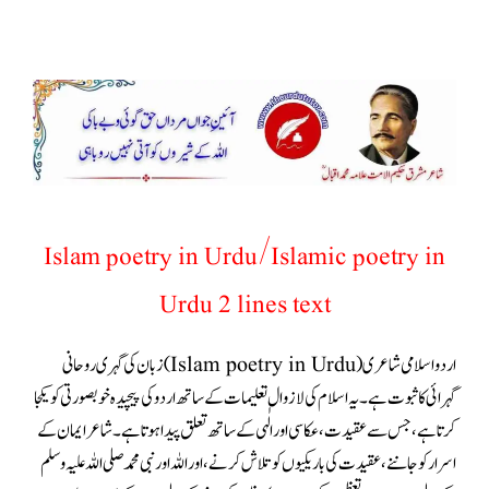
Islam poetry in Urdu/Islamic poetry in
Urdu 2 lines text
اردو اسلامی شاعری(Islam poetry in Urdu) زبان کی گہری روحانی
گہرائی کا ثبوت ہے۔ یہ اسلام کی لازوال تعلیمات کے ساتھ اردو کی پیچیدہ خوبصورتی کو یکجا
کرتا ہے، جس سے عقیدت، عکاسی اور الٰہی کے ساتھ تعلق پیدا ہوتا ہے۔ شاعر ایمان کے
اسرار کو جاننے، عقیدت کی باریکیوں کو تلاش کرنے، اور اللہ اور نبی محمد صلی اللہ علیہ وسلم