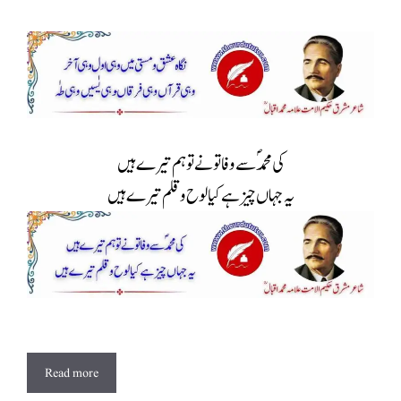
کی محمد ؐ سے وفا تونے تو ہم تیرے ہیں
یہ جہاں چیز ہے کیا لوح و قلم تیرے ہیں
Read more