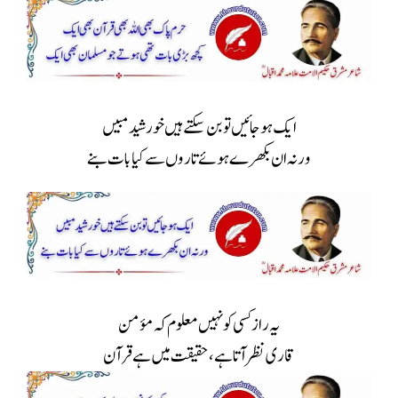
ایک ہوجائیں تو بن سکتے ہیں خورشید مبیں
ورنہ ان بکھرے ہوئے تاروں سے کیا بات بنے
یہ راز کسی کو نہیں معلوم کہ مؤمن
قاری نظر آتا ہے، حقیقت میں ہے قرآن