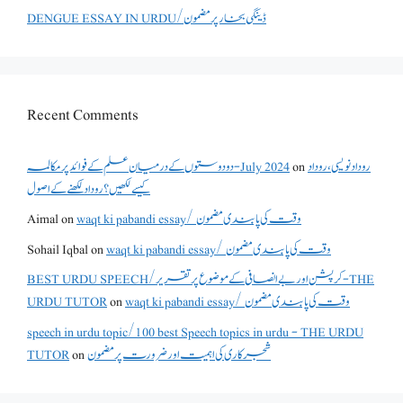
DENGUE ESSAY IN URDU/ڈینگی بخار پر مضمون
Recent Comments
روداد نویسی ،روداد
on
دو دوستوں کے درمیان علم کے فوائد پر مکالمہ - July 2024
کیسے لکھیں؟ روداد لکھنے کے اصول
waqt ki pabandi essay/ وقت کی پابندی مضمون
on
Aimal
waqt ki pabandi essay/ وقت کی پابندی مضمون
on
Sohail Iqbal
BEST URDU SPEECH/کرپشن اور بے انصافی کے موضوع پر تقریر - THE
waqt ki pabandi essay/ وقت کی پابندی مضمون
on
URDU TUTOR
speech in urdu topic/100 best Speech topics in urdu - THE URDU
شجرکاری کی اہمیت اور ضرورت پر مضمون
on
TUTOR