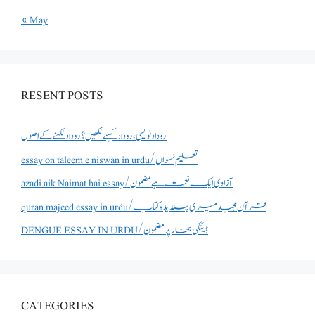
« May
RESENT POSTS
روداد نویسی ،روداد کیسے لکھیں؟ روداد لکھنے کے اصول
essay on taleem e niswan in urdu/تعلیم نسواں
azadi aik Naimat hai essay/آزادی ایک نعمت ہے مضمون
quran majeed essay in urdu/قرآن مجید میری پسندیدہ کتاب
DENGUE ESSAY IN URDU/ڈینگی بخار پر مضمون
CATEGORIES