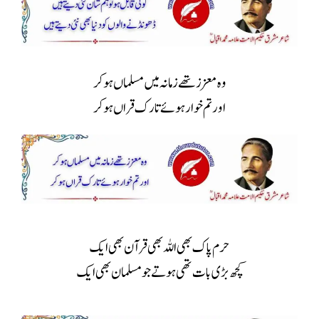
وہ معززتھے زمانہ میں مسلماں ہوکر
اور تم خوار ہوئے تارک قراں ہوکر
حرم پاک بھی اللہ بھی قرآن بھی ایک
کچھ بڑی بات تھی ہوتے جو مسلمان بھی ایک